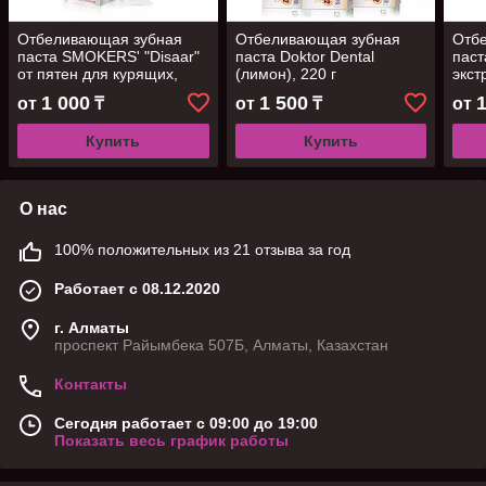
Отбеливающая зубная
Отбеливающая зубная
Отб
паста SMOKERS' "Disaar"
паста Doktor Dental
паст
от пятен для курящих,
(лимон), 220 г
экст
100г
100 
1 000
1 500
от
₸
от
₸
от
Купить
Купить
О нас
100% положительных из 21 отзыва за год
Работает с 08.12.2020
г. Алматы
проспект Райымбека 507Б, Алматы, Казахстан
Контакты
Сегодня работает с 09:00 до 19:00
Показать весь график работы