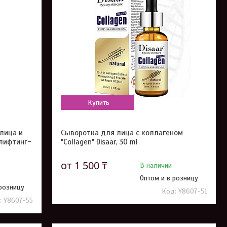
Купить
лица и
Сыворотка для лица с коллагеном
лифтинг-
"Collagen" Disaar, 30 ml
от 1 500 ₸
В наличии
Оптом и в розницу
 розницу
Y8607-51
Y8607-55