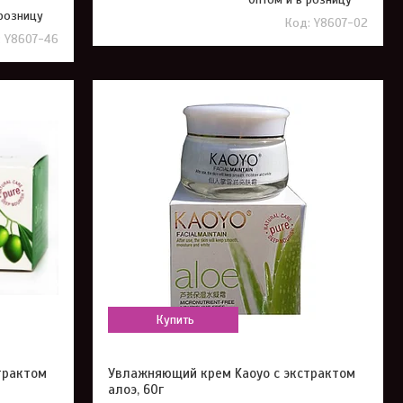
 розницу
Y8607-02
Y8607-46
Купить
трактом
Увлажняющий крем Kaoyo с экстрактом
алоэ, 60г