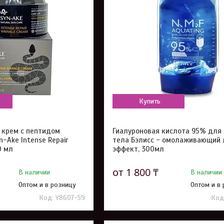
Купить
крем с пептидом
Гиалуроновая кислота 95% для 
n-Ake Intense Repair
тела Бэлисс - омолаживающий 
0 мл
эффект, 300мл
от 1 800 ₸
В наличии
В наличии
Оптом и в розницу
Оптом и в
Y8607-59