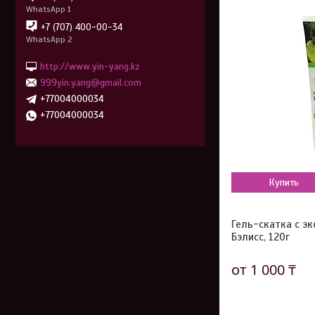
WhatsApp 1
+7 (707) 400-00-34
WhatsApp 2
http://www.yin-yang.kz
999yin.yang@gmail.com
+77004000034
+77004000034
Купить
Гель-скатка с э
Бэлисс, 120г
от 1 000 ₸