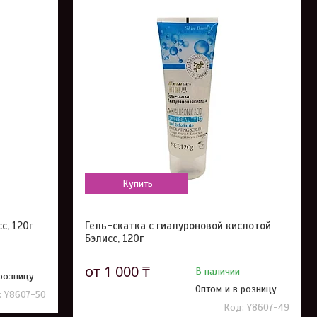
Купить
с, 120г
Гель-скатка с гиалуроновой кислотой
Бэлисс, 120г
от 1 000 ₸
В наличии
 розницу
Оптом и в розницу
Y8607-50
Y8607-49