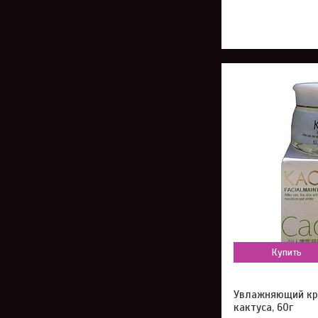
Купить
Увлажняющий кре
кактуса, 60г