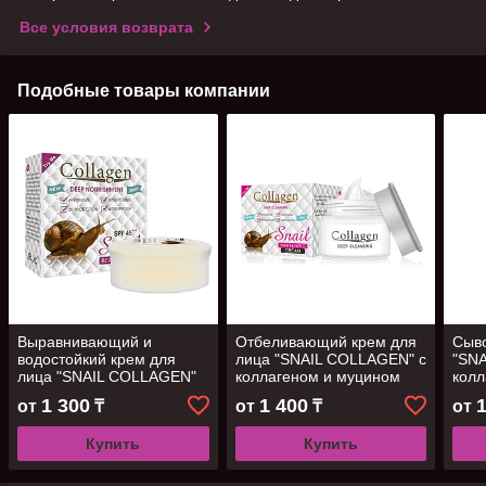
Все условия возврата
Подобные товары компании
Выравнивающий и
Отбеливающий крем для
Сыво
водостойкий крем для
лица "SNAIL COLLAGEN" с
"SN
лица "SNAIL COLLAGEN"
коллагеном и муцином
колл
SPF 45 с коллагеном и
улитки, 80 г
улит
1 300
1 400
от
₸
от
₸
от
муцином улитки, 30мл
Купить
Купить