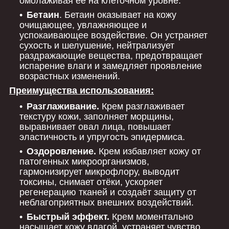
омолаживая её на клеточном уровне.
Бетаин
. Бетаин оказывает на кожу
очищающее, увлажняющее и
успокаивающее воздействие. Он устраняет
сухость и шелушение, нейтрализует
раздражающие вещества, предотвращает
испарение влаги и замедляет проявление
возрастных изменений.
Преимущества использования:
Разглаживание.
Крем разглаживает
текстуру кожи, заполняет морщины,
выравнивает овал лица, повышает
эластичность и упругость эпидермиса.
Оздоровление.
Крем избавляет кожу от
патогенных микроорганизмов,
гармонизирует микрофлору, выводит
токсины, снимает отёки, ускоряет
регенерацию тканей и создаёт защиту от
неблагоприятных внешних воздействий.
Быстрый эффект.
Крем моментально
насыщает кожу влагой, устраняет чувство