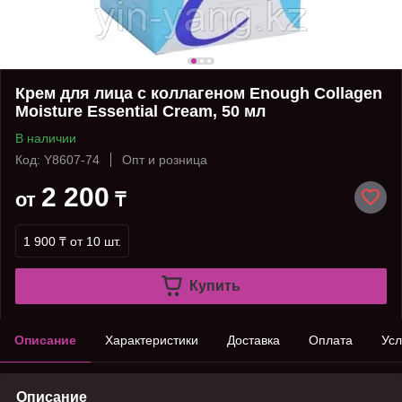
Крем для лица с коллагеном Enough Collagen
Moisture Essential Cream, 50 мл
В наличии
Код: Y8607-74
Опт и розница
2 200
от
₸
1 900 ₸
от 10 шт.
Купить
Описание
Характеристики
Доставка
Оплата
Усл
Описание