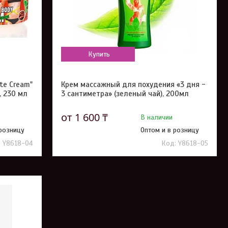
Купить
te Cream"
Крем массажный для похудения «3 дня -
, 230 мл
3 сантиметра» (зеленый чай), 200мл
от 1 600 ₸
В наличии
 розницу
Оптом и в розницу
Y8618-04
Y8618-05