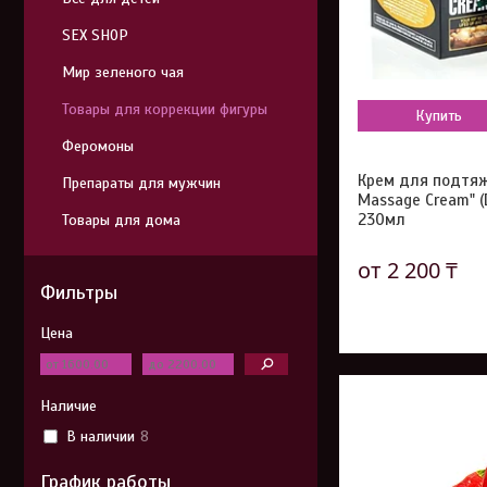
SEX SHOP
Мир зеленого чая
Товары для коррекции фигуры
Купить
Феромоны
Крем для подтяжк
Препараты для мужчин
Massage Cream" (
230мл
Товары для дома
от 2 200 ₸
Фильтры
Цена
Наличие
В наличии
8
График работы