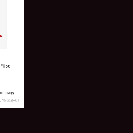
 "Hot
 розницу
Y8618-07