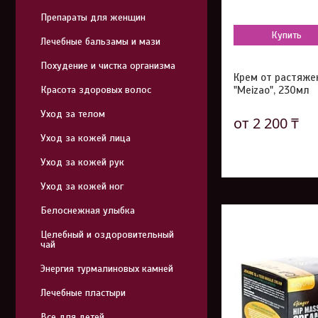
Препараты для женщин
Купить
Лечебные бальзамы и мази
Похудение и чистка организма
Крем от растяже
Красота здоровых волос
"Meizao", 230мл
Уход за телом
от 2 200 ₸
Уход за кожей лица
Уход за кожей рук
Уход за кожей ног
Белоснежная улыбка
Целебный и оздоровительный
чай
Энергия турмалиновых камней
Лечебные пластыри
Все для детей