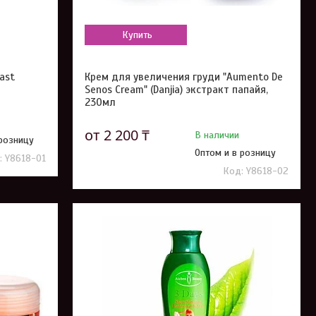
Купить
ast
Крем для увеличения груди "Aumento De
Senos Cream" (Danjia) экстракт папайя,
230мл
от 2 200 ₸
В наличии
 розницу
Оптом и в розницу
Y8618-01
Y8618-02