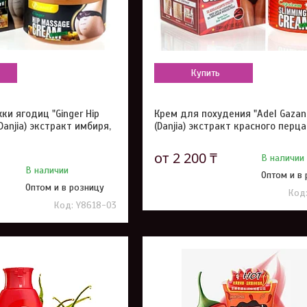
Купить
и ягодиц "Ginger Hip
Крем для похудения "Adel Gazan
Danjia) экстракт имбиря,
(Danjia) экстракт красного перца
от 2 200 ₸
В наличии
В наличии
Оптом и в
Оптом и в розницу
Y8618-03