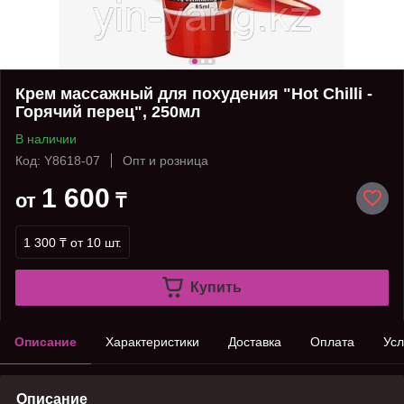
Крем массажный для похудения "Hot Chilli -
Горячий перец", 250мл
В наличии
Код: Y8618-07
Опт и розница
1 600
от
₸
1 300 ₸
от 10 шт.
Купить
Описание
Характеристики
Доставка
Оплата
Усл
Описание