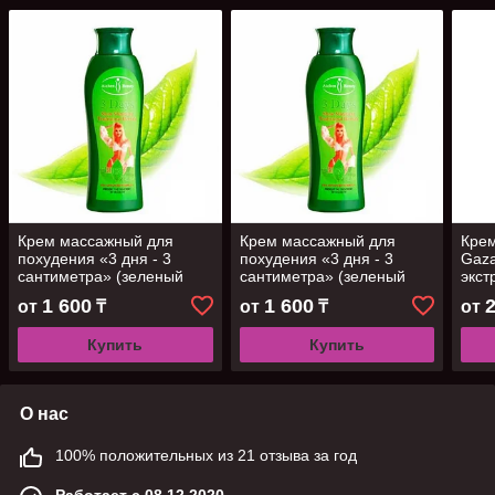
Крем массажный для
Крем массажный для
Крем
похудения «3 дня - 3
похудения «3 дня - 3
Gaza
сантиметра» (зеленый
сантиметра» (зеленый
экст
чай), 200мл
чай), 200мл
230 
1 600
1 600
от
₸
от
₸
от
Купить
Купить
О нас
100% положительных из 21 отзыва за год