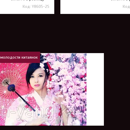
Y8605-25
 молодости китаянок