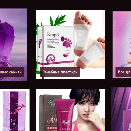
овых камней
Лечебные пластыри
Все дл