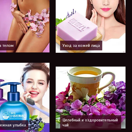
а телом
Уход за кожей лица
Целебный и оздоровительный
ежная улыбка
чай