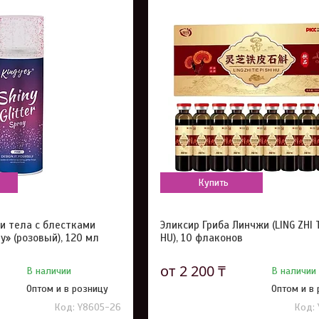
Купить
 и тела с блестками
Эликсир Гриба Линчжи (LING ZHI T
ray» (розовый), 120 мл
HU), 10 флаконов
от 2 200 ₸
В наличии
В наличии
Оптом и в розницу
Оптом и в
Y8605-26