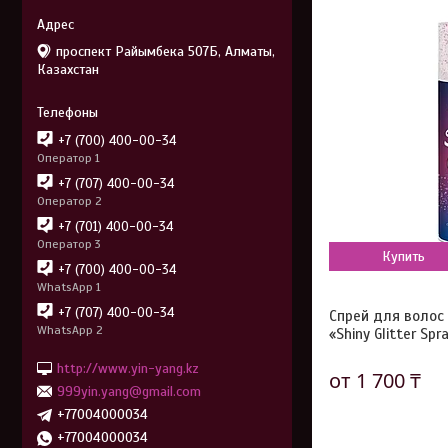
проспект Райымбека 507Б, Алматы,
Казахстан
+7 (700) 400-00-34
Оператор 1
+7 (707) 400-00-34
Оператор 2
+7 (701) 400-00-34
Оператор 3
Купить
+7 (700) 400-00-34
WhatsApp 1
+7 (707) 400-00-34
Спрей для волос
WhatsApp 2
«Shiny Glitter Sp
http://www.yin-yang.kz
от 1 700 ₸
999yin.yang@gmail.com
+77004000034
+77004000034