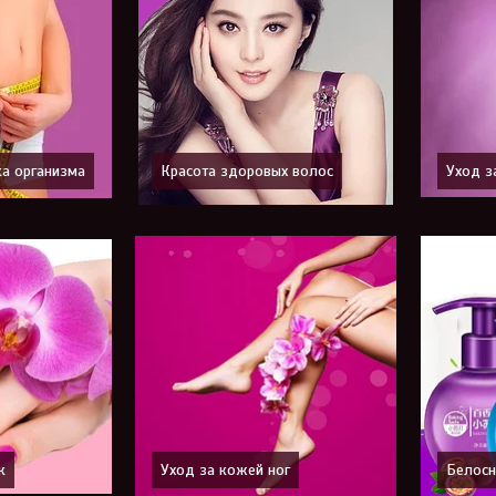
ка организма
Красота здоровых волос
Уход з
к
Уход за кожей ног
Белосн