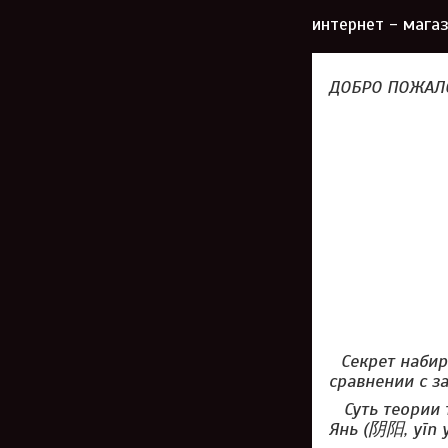
интернет - магаз
ДОБРО ПОЖАЛ
Секрет наби
сравнении с з
Суть теории т
Янь (阴阳, yīn 