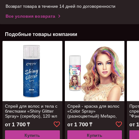
Возврат товара в течение 14 дней по договоренности
Все условия возврата
Подобные товары компании
Спрей для волос и тела с
Спрей - краска для волос
Про
блестками «Shiny Glitter
«Color Spray»
спре
Spray» (серебро), 120 мл
(разноцветный) Mefapo,
"Фэн
120 мл
рома
1 700
1 700
от
₸
от
₸
от
Купить
Купить