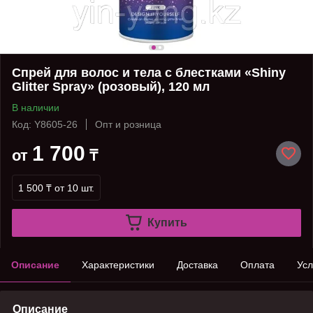
Спрей для волос и тела с блестками «Shiny
Glitter Spray» (розовый), 120 мл
В наличии
Код: Y8605-26
Опт и розница
1 700
от
₸
1 500 ₸
от 10 шт.
Купить
Описание
Характеристики
Доставка
Оплата
Усл
Описание