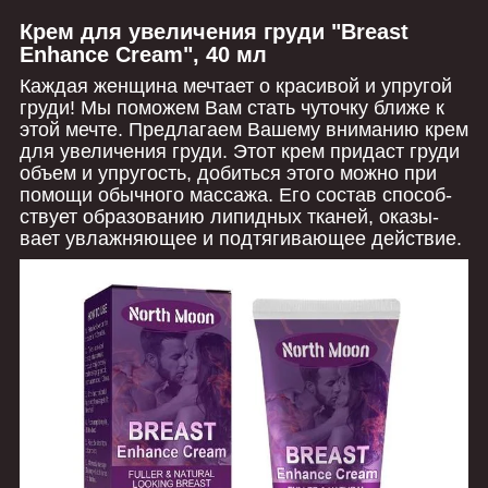
Крем для увеличения груди "Breast
Enhance Cream", 40 мл
Каж­дая женщина меч­тает о кра­си­вой и упру­гой
груди! Мы поможем Вам стать чуточку ближе к
этой мечте. Пред­лагаем Вашему внима­нию крем
для увеличения груди. Этот крем при­даст груди
объем и упругость, добиться этого можно при
помощи обыч­ного мас­сажа. Его состав спо­соб­
ствует обра­зо­ва­нию липид­ных тка­ней, ока­зы­
вает увлаж­няющее и под­тяги­вающее действие.