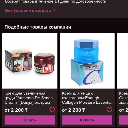
Возврат товара в течение 14 дней по договоренности
Все условия возврата
Подобные товары компании
Крем для увеличения
Крем для лица с
Крем
груди "Aumento De Senos
коллагеном Enough
Gaza
Cream" (Danjia) экстракт
Collagen Moisture Essential
экст
папайя, 230мл
Cream, 50 мл
230 
2 200
2 200
от
₸
от
₸
от
Купить
Купить