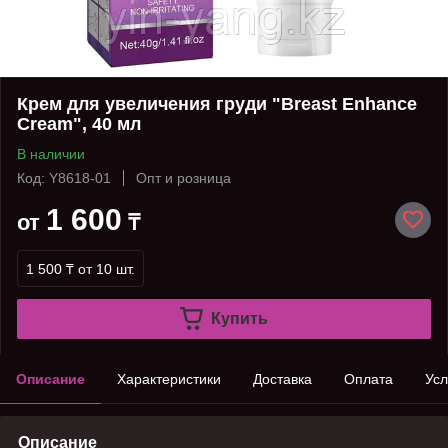
Крем для увеличения груди "Breast Enhance
Cream", 40 мл
В наличии
Код: Y8618-01
Опт и розница
1 600
от
₸
1 500 ₸
от 10 шт.
Купить
Описание
Характеристики
Доставка
Оплата
Усл
Описание