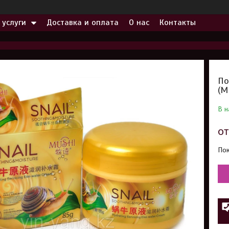
 услуги
Доставка и оплата
О нас
Контакты
По
(M
В н
о
Пок