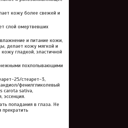
лает кожу более свежей и
ет слой омертвевших
влажнение и питание кожи,
ы, делает кожу мягкой и
 кожу гладкой, эластичной
, нежными похлопывающими
еарет-25/стеарет-3,
ксандиол/фенилгликолевый
carota sativa,
, эссенция.
ть попадания в глаза. Не
я прекратить