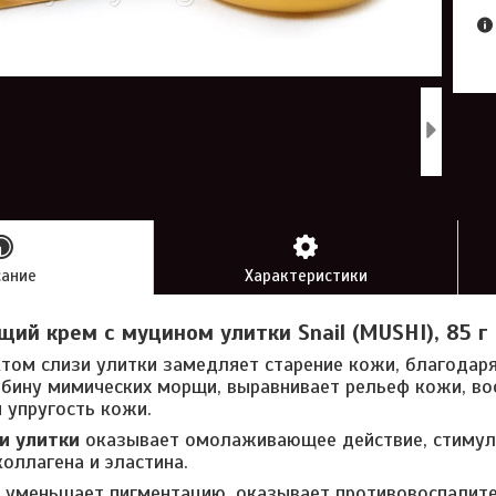
сание
Характеристики
ий крем с муцином улитки Snail (MUSHI), 85 г
ктом слизи улитки замедляет старение кожи, благодар
бину мимических морщи, выравнивает рельеф кожи, во
и упругость кожи.
и улитки
оказывает омолаживающее действие, стимул
оллагена и эластина.
уменьшает пигментацию, оказывает противовоспалит