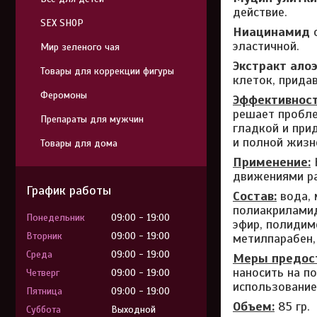
действие.
SEX SHOP
Ниацинамид
эластичной.
Мир зеленого чая
Экстракт алоэ
Товары для коррекции фигуры
клеток, прида
Феромоны
Эффективност
решает пробле
Препараты для мужчин
гладкой и при
и полной жизн
Товары для дома
Применение:
движениями ра
График работы
Состав:
вода, 
полиакриламид
Понедельник
09:00
19:00
эфир, полидиме
Вторник
09:00
19:00
метилпарабен,
Среда
09:00
19:00
Меры предос
наносить на п
Четверг
09:00
19:00
использование
Пятница
09:00
19:00
Объем:
85 гр.
Суббота
Выходной