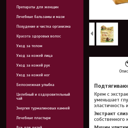
Препараты для женщин
Лечебные бальзамы и мази
Похудение и чистка организма
Красота здоровых волос
Уход за телом
Уход за кожей лица
Уход за кожей рук
Опи
Уход за кожей ног
Белоснежная улыбка
Подтягивающ
Крем с экстра
Целебный и оздоровительный
чай
уменьшает глу
эластичность 
Энергия турмалиновых камней
Экстракт слиз
Лечебные пластыри
собственного к
Муцин улитки
Все для детей