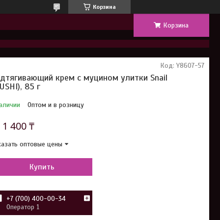
Корзина
Корзина
Код:
Y8607-57
дтягивающий крем с муцином улитки Snail
USHI), 85 г
аличии
Оптом и в розницу
т
1 400 ₸
азать оптовые цены
Купить
+7 (700) 400-00-34
Оператор 1