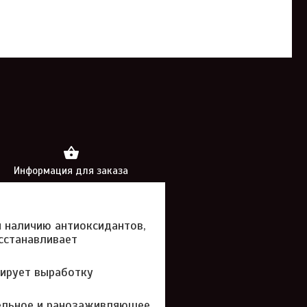
Информация для заказа
я наличию антиоксидантов,
сстанавливает
ирует выработку
ельное и ранозаживляющее