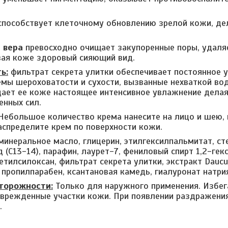
способствует клеточному обновлению зрелой кожи, де
 вера
превосходно очищает закупоренные поры, удаля
вая коже здоровый сияющий вид.
ь:
фильтрат секрета улитки обеспечивает постоянное у
мы шероховатости и сухости, вызванные нехваткой вод
дает ее коже настоящее интенсивное увлажнение делая
енных сил.
Небольшое количество крема нанесите на лицо и шею
спределите крем по поверхности кожи.
минеральное масло, глицерин, этилгексилпальмитат, ст
 (C13-14), парафин, лаурет-7, фениловый спирт 1,2-ге
тилсилоксан, фильтрат секрета улитки, экстракт Daucus 
 пропилпарабен, ксантановая камедь, гиалуронат натрия
торожности:
Только для наружного применения. Избега
оврежденные участки кожи. При появлении раздражени
.