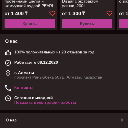
протеинами шелка и
Disaar с экстрактом
с эк
жемчужной пудрой PEARL
улитки, 200г
AND SILK (MUSHI), 85 г
1 400
1 300
от
₸
от
₸
от
Купить
Купить
О нас
100% положительных из 20 отзывов за год
Работает с 08.12.2020
г. Алматы
проспект Райымбека 507Б, Алматы, Казахстан
Контакты
Сегодня выходной
Показать весь график работы
О нас