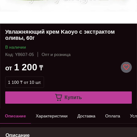
Увлажняющий крем Kaoyo с экстрактом
оливы, 60г
В наличии
Код: Y8607-05
Опт и розница
1 200
от
₸
1 100 ₸
от 10 шт.
Купить
Описание
Характеристики
Доставка
Оплата
Усл
Описание