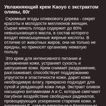
Увлажняющий крем Kaoyo с экстрактом
оливы, 60г
Скромные ягоды оливкового дерева - секрет
красоты и молодости миллионов женщин.
Сырая мякоть плода содержит до 80%
невысыхающего масла, в состав которого
входят ненасыщенные жирные кислоты. В
отличие от животных жиров, они не только не
вредны, но приносят организму немалую
пользу.
Это крем для интенсивного питания и
увлажнения кожи, устраняет сухость и
шелушение кожи. Крем снимает раздражение,
разглаживает, способствует поддержанию
упругости и эластичности кожи, дарит коже
необходимую влагу, прекрасно подходит для
сухой и увядающей кожи лица. Экстракт оливок
насыщено витаминами A и C, которые смягчают
пагубное воздействие свободных радикалов,
провоцирующих ускоренное старение кожи, и
витамином E, самым известным и безопасным