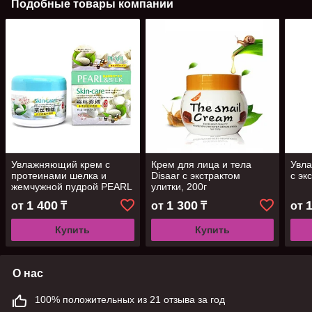
Подобные товары компании
Увлажняющий крем с
Крем для лица и тела
Увл
протеинами шелка и
Disaar с экстрактом
с эк
жемчужной пудрой PEARL
улитки, 200г
AND SILK (MUSHI), 85 г
1 400
1 300
от
₸
от
₸
от
Купить
Купить
О нас
100% положительных из 21 отзыва за год