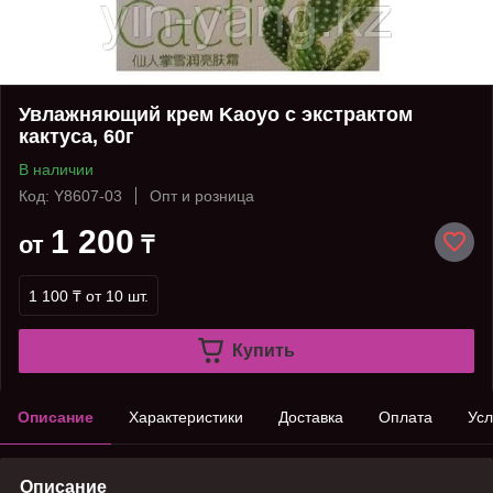
Увлажняющий крем Kaoyo с экстрактом
кактуса, 60г
В наличии
Код: Y8607-03
Опт и розница
1 200
от
₸
1 100 ₸
от 10 шт.
Купить
Описание
Характеристики
Доставка
Оплата
Усл
Описание