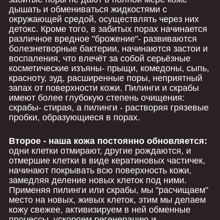
дышать и обмениваться жидкостями с
окружающей средой, осуществлять через них
детокс. Кроме того, в забитых порах начинается
различное вредное "брожение"- развиваются
болезнетворные бактерии, начинаются застои и
воспаления, что влечёт за собой серьёзные
косметические изъяны- прыщи, комедоны, сыпь,
красноту, зуд, расширенные поры, неприятный
запах от поверхности кожи. Пилинги и скрабы
имеют более глубокую степень очищения:
скрабы- стирая, а пилинги - растворяя грязевые
пробки, образующиеся в порах.
Второе - наша кожа постоянно обновляется:
одни клетки отмирают, другие рождаются, и
отмершие клетки в виде кератиновых частичек,
начинают покрывать всю поверхность кожи,
замедляя деление новых клеток под ними.
Применяя пилинги или скрабы, мы "расчищаем"
место на новых, живых клеток, этим мы делаем
кожу свежее, активизируем в ней обменные
процессы, ускоряем регенерацию и