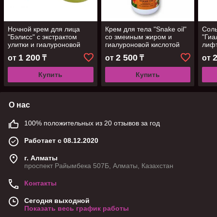
Ночной крем для лица
Крем для тела "Snake oil"
Соль
"Бэлисс" с экстрактом
со змеиным жиром и
"Гиа
улитки и гиалуроновой
гиалуроновой кислотой
лифт
кислотой, 60 гр
(Бэлисс), 500мл
450г
1 200
2 500
от
₸
от
₸
от
Купить
Купить
О нас
100% положительных из 20 отзывов за год
Работает с 08.12.2020
г. Алматы
проспект Райымбека 507Б, Алматы, Казахстан
Контакты
Сегодня выходной
Показать весь график работы