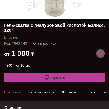
Гель-скатка с гиалуроновой кислотой Бэлисс,
120г
В наличии
Код: Y8607-49
Опт и розница
1 000
от
₸
900 ₸
от 10 шт.
Купить
Описание
Характеристики
Доставка
Оплата
Усл
Описание