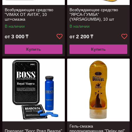
Возбуждающее средство
Возбуждающее средство
"VIMAX ОТ AVITA", 10
"ЯРСА-ГУМБА"
шт+смазка
(YARSAGUMBA), 10 шт
В наличии
В наличии
3 000
2 200
от
₸
от
₸
Купить
Купить
Гель-смазка
Препарат "Босс Роял Виагра"
пролонгирующая "Delay gel"