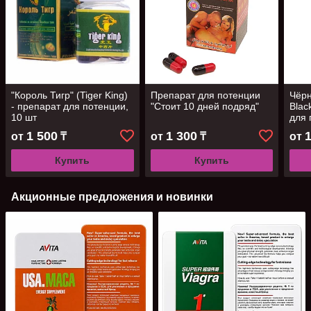
"Король Тигр" (Tiger King)
Препарат для потенции
Чёрн
- препарат для потенции,
"Стоит 10 дней подряд"
Blac
10 шт
для 
1 500
1 300
от
₸
от
₸
от
Купить
Купить
Акционные предложения и новинки