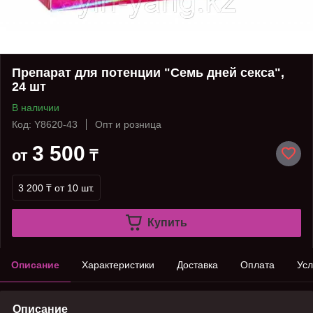
Препарат для потенции "Семь дней секса",
24 шт
В наличии
Код: Y8620-43
Опт и розница
3 500
от
₸
3 200 ₸
от 10 шт.
Купить
Описание
Характеристики
Доставка
Оплата
Усл
Описание