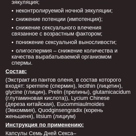
эякуляция;
неконтролируемой ночной эякуляции;
снижение потенции (импотенция);
снижение сексуального влечения
связанное с возрастным фактором;
понижение сексуальной выносливости;
олигоспермия – снижение количества и
качества вырабатываемой организмом
спермы.
Состав:
(Экстракт из пантов оленя, в состав которого
входят: spermine (спермин), lecithin (лицетин),
glycine (глицин), Prelin (прелины), glutamicacidum
(глутаминовая кислота)), Lycium Chinese
(дереза китайская), Eucommiaulmoides
(Эвкоммия), Quodginsengradix (корень
женьшеня), litsium (лициум)
Инструкция по применению:
Капсулы Семь Дней Секса–