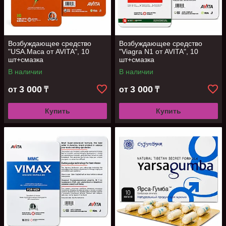
Возбуждающее средство
Возбуждающее средство
"USA.Maca от AVITA", 10
"Viagra N1 от AVITA", 10
шт+смазка
шт+смазка
В наличии
В наличии
3 000
3 000
от
₸
от
₸
Купить
Купить