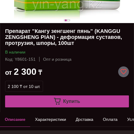
Препарат "Кангу зенгшенг пянь" (KANGGU
ZENGSHENG PIAN) - деформация суставов,
протрузия, шпоры, 100шт
В наличии
Код: Y8601-151
Опт и розница
2 300
от
₸
2 100 ₸
от 10 шт.
Купить
Описание
Характеристики
Доставка
Оплата
Усл