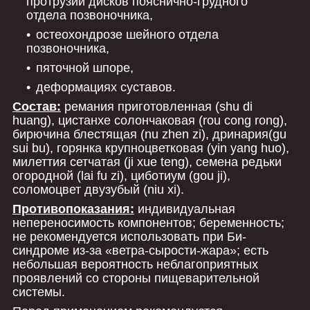
протрузии дисков пояснично-грудного
отдела позвоночника,
остеохондрозе шейного отдела
позвоночника,
пяточной шпоре,
деформациях суставов.
Состав:
ремания приготовленная (shu di
huang), цистанхе солончаковая (rou cong rong),
бирючина блестящая (nu zhen zi), дринария(gu
sui bu), горянка крупноцветковая (yin yang huo),
милеттия сетчатая (ji xue teng), семена редьки
огородной (lai fu zi), циботиум (gou ji),
соломоцвет двузубый (niu xi).
Противопоказания:
индивидуальная
непереносимость компонентов; беременность;
не рекомендуется использовать при Би-
синдроме из-за «ветра-сырости-жара»; есть
небольшая вероятность неблагоприятных
проявлений со стороны пищеварительной
системы.