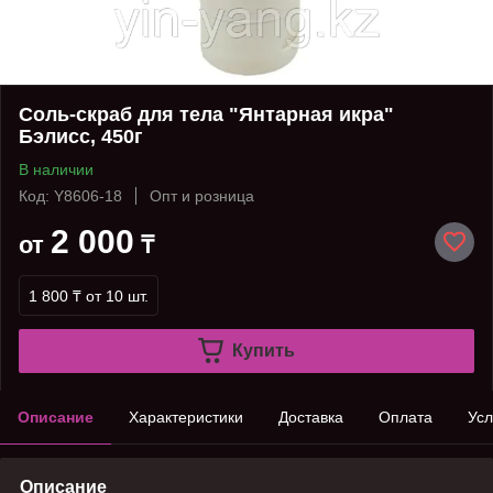
Соль-скраб для тела "Янтарная икра"
Бэлисс, 450г
В наличии
Код: Y8606-18
Опт и розница
2 000
от
₸
1 800 ₸
от 10 шт.
Купить
Описание
Характеристики
Доставка
Оплата
Усл
Описание