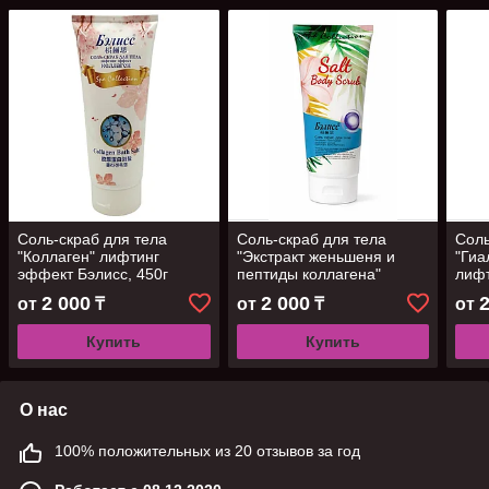
Соль-скраб для тела
Соль-скраб для тела
Соль
"Коллаген" лифтинг
"Экстракт женьшеня и
"Гиа
эффект Бэлисс, 450г
пептиды коллагена"
лифт
Бэлисс, 450г
450г
2 000
2 000
от
₸
от
₸
от
Купить
Купить
О нас
100% положительных из 20 отзывов за год