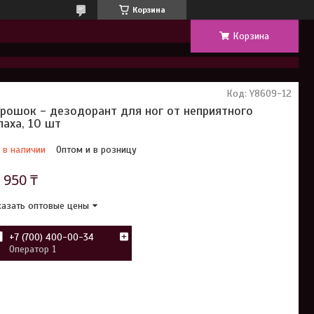
Корзина
Корзина
Код:
Y8609-12
рошок - дезодорант для ног от неприятного
паха, 10 шт
 в наличии
Оптом и в розницу
т
950 ₸
азать оптовые цены
+7 (700) 400-00-34
Оператор 1