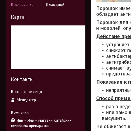
Воскресенье
Выходной
Порошок имеет
обладает анти
Карта
Порошок для н
и мозолей, опу
Действие пре
устраняет 
снижает п
антибакте
антигрибк
снимает з
предотвра
Контакты
Показания к 
неприятный
Способ приме
Менеджер
раз в нед
или замочи
высушить.
Инь - Янь - магазин китайских
лечебных препаратов
Не обжигает к