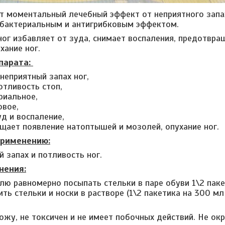
 моментальный лечебный эффект от неприятного запах
бактериальным и антигрибковым эффектом.
ог избавляет от зуда, снимает воспаления, предотвр
хание ног.
парата:
неприятный запах ног,
отливость стоп,
риальное,
овое,
уд и воспаление,
щает появление натоптышей и мозолей, опухание ног.
применению:
 запах и потливость ног.
нения:
елю равномерно посыпать стельки в паре обуви 1\2 пак
ть стельки и носки в растворе (1\2 пакетика на 300 мл
ожу, не токсичен и не имеет побочных действий. Не ок