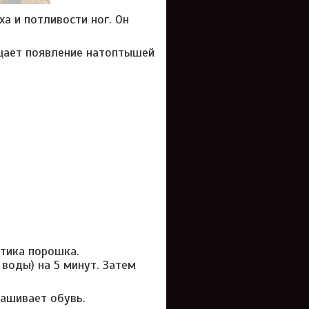
а и потливости ног. Он
ащает появление натоптышей
етика порошка.
 воды) на 5 минут. Затем
рашивает обувь.