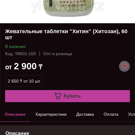
Жевательные таблетки "Хитин" (Хитозан), 60
шт
В наличии
Код: Y8601-160
Опт и розница
2 900
от
₸
2 650 ₸
от 10 шт.
Купить
Описание
Характеристики
Доставка
Оплата
Усл
Описание