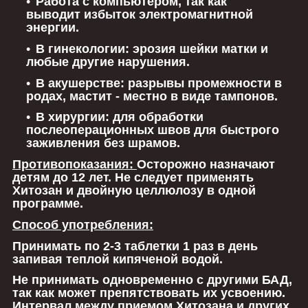
Работа с компьютером, так как
выводит избыток электромагнитной
энергии.
В гинекологии:
эрозия шейки матки и
любые другие нарушения.
В акушерстве:
разрывы промежности в
родах, мастит - местно в виде тампонов.
В хирургии:
для обработки
послеоперационных швов для быстрого
заживления без шрамов.
Противопоказания:
Осторожно назначают
детям до 12 лет. Не следует применять
Хитозан и двойную целлюлозу в одной
программе.
Способ употребления:
Принимать по 2-3 таблетки 1 раз в день
запивая теплой кипяченой водой.
Не принимать одновременно с другими БАД,
так как может препятствовать их усвоению.
Интервал между приемом Хитозана и других