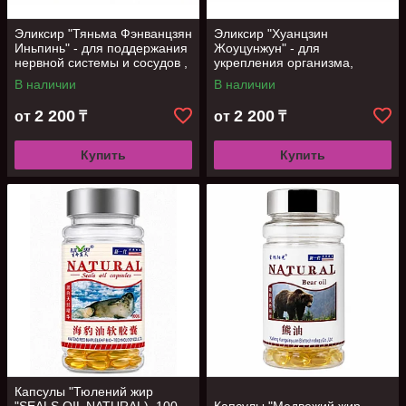
Эликсир "Тяньма Фэнванцзян
Эликсир "Хуанцзин
Иньпинь" - для поддержания
Жоуцунжун" - для
нервной системы и сосудов ,
укрепления организма,
10 фл
поддержания тонуса и
В наличии
В наличии
энергии, 10 фл
2 200
2 200
от
₸
от
₸
Купить
Купить
Капсулы "Тюлений жир