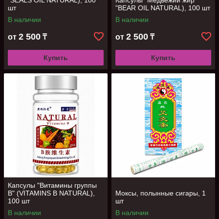
"SEALS OIL NATURAL), 100
Капсулы "Медвежий жир
шт
"BEAR OIL NATURAL), 100 шт
В наличии
В наличии
2 500
2 500
от
₸
от
₸
Купить
Купить
Капсулы "Витамины группы
В" (VITAMINS В NATURAL),
Моксы, полынные сигары, 1
100 шт
шт
В наличии
В наличии