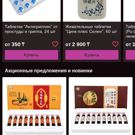
Таблетки "Антигриппин" от
Жевательные таблетки
Табл
простуды и гриппа, 24 шт
"Цинк плюс Селен", 60 шт
(Pu 
лече
шт
350
2 900
от
₸
от
₸
от
Купить
Купить
Акционные предложения и новинки