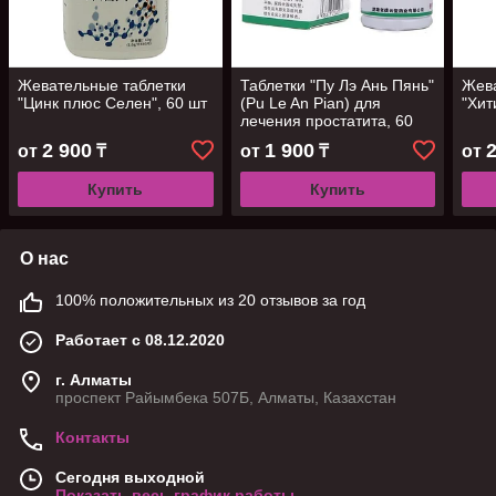
Жевательные таблетки
Таблетки "Пу Лэ Ань Пянь"
Жева
"Цинк плюс Селен", 60 шт
(Pu Le An Pian) для
"Хит
лечения простатита, 60
шт
2 900
1 900
от
₸
от
₸
от
Купить
Купить
О нас
100% положительных из 20 отзывов за год
Работает с 08.12.2020
г. Алматы
проспект Райымбека 507Б, Алматы, Казахстан
Контакты
Сегодня выходной
Показать весь график работы