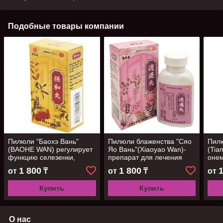
Подобные товары компании
Пилюли "Баохэ Вань"
Пилюли блаженства "Сяо
Пилю
(BAOHE WAN) регулирует
Яо Вань"(Xiaoyao Wan)-
(Tia
функцию селезенки,
препарат для лечения
онем
желудка,способствует
печени.
спаз
1 800
1 800
от
₸
от
₸
от
рубцеванию, 200 шт
200
Купить
Купить
О нас