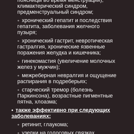
климактерический синдром,
предменструальный синдром;
хронический гепатит и последствия
гепатита, заболевания желчного
пузыря;
хронический гастрит, невротическая
гастралгия, хронические язвенные
поражения желудка и кишечника;
гинекомастия (увеличение молочных
желез у мужчин);
межреберная невралгия и ощущение
распирания в подреберьях;
старческий тремор (болезнь
Паркинсона), возрастные пигментные
пятна, хлоазма;
также эффективно при следующих
заболеваниях:
ретинит, глаукома;
узелки на голосовых связках,