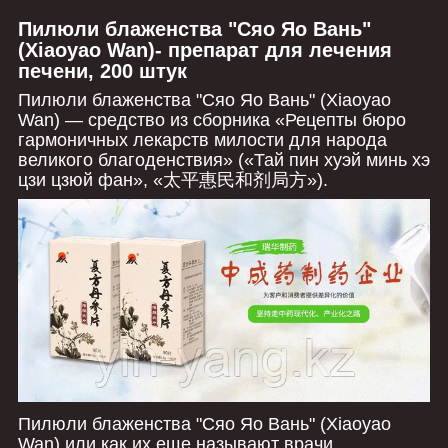
Пилюли блаженства "Сяо Яо Вань"
(Xiaoyao Wan)- препарат для лечения
печени, 200 штук
Пилюли блаженства "Сяо Яо Вань" (Xiaoyao
Wan) ― средство из сборника «Рецепты бюро
гармоничных лекарств милости для народа
великого благоденствия» («Тай пин хуэй минь хэ
цзи цзюй фан», «太平惠民和剂局方»).
Пилюли блаженства "Сяо Яо Вань" (Xiaoyao
Wan) или как их еще называют врачи