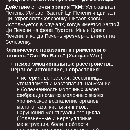
Действие с точки зрения ТКМ:
Успокаивает
Печень. Убирает Застой Ци Печени и двигает
Ци. Укрепляет Селезенку. Питает Кровь.
Используется в случаях, когда имеется Застой
Ци Печени на фоне Пустоты Инь и Крови
Печени, и когда Печень чрезмерно влияет на
Селезенку.
Клинические показания к применению
пилюль "Сяо Яо Вань" (Xiaoyao Wan) :
психо-эмоциональные расстройства,
нервное истощение, неврастения:
истерия, депрессия, бессонница,
утомляемость; мастопатия, набухание
и болезненность молочных желез,
фиброаденоматоз молочных желёз,
хроническое воспаление органов
малого таза, кисты яичников,
нарушения менструального цикла
(болезненные и нерегулярные
менструации, боли в области
поясницы во время менструации),