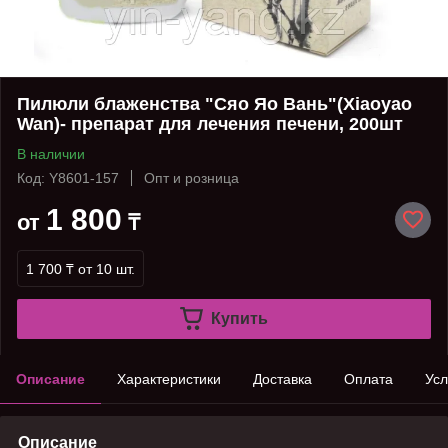
Пилюли блаженства "Сяо Яо Вань"(Xiaoyao
Wan)- препарат для лечения печени, 200шт
В наличии
Код: Y8601-157
Опт и розница
1 800
от
₸
1 700 ₸
от 10 шт.
Купить
Описание
Характеристики
Доставка
Оплата
Усл
Описание