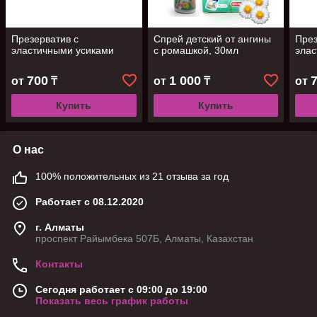
Презерватив с
Спрей детский от ангины
През
эластичными усиками
с ромашкой, 30мл
элас
700
1 000
от
₸
от
₸
от
Купить
Купить
О нас
100% положительных из 21 отзыва за год
Работает с 08.12.2020
г. Алматы
проспект Райымбека 507Б, Алматы, Казахстан
Контакты
Сегодня работает с 09:00 до 19:00
Показать весь график работы