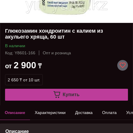
Глюкозамин хондроитин с калием из
акульего хряща, 60 шт
В наличии
Код: Y8601-166
Опт и розница
2 900
от
₸
2 650 ₸
от 10 шт.
Купить
Описание
Характеристики
Доставка
Оплата
Усл
Описание