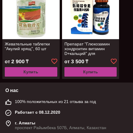
Жевательные таблетки
Препарат "Глюкозамин
"Акулий хрящ", 60 шт
хондроитин витамин
D+кальций" для
восстановления хрящей,
2 900
3 500
от
₸
от
₸
30 шт
Купить
Купить
О нас
100% положительных из 21 отзыва за год
Работает с 08.12.2020
г. Алматы
проспект Райымбека 507Б, Алматы, Казахстан