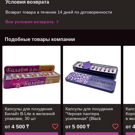
Условия возврата
Возврат товара в течение 14 дней по договоренности
Все условия возврата
Подобные товары компании
Капсулы для похудения
Капсулы для похудения
Капс
Билайт B-Lite в железной
"Черная пантера
Коро
упаковке, 30 шт
усиленная" (Black
в же
Panther) , 30 шт
шт
4 500
5 000
от
₸
от
₸
от