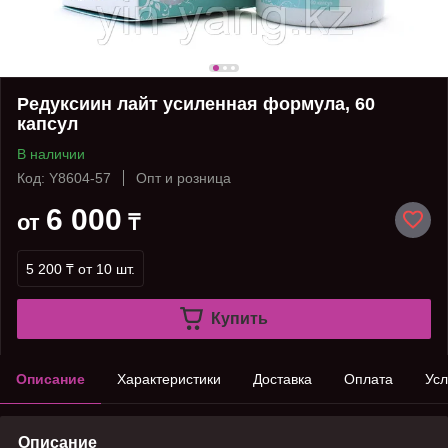
Редуксиин лайт усиленная формула, 60
капсул
В наличии
Код: Y8604-57
Опт и розница
6 000
от
₸
5 200 ₸
от 10 шт.
Купить
Описание
Характеристики
Доставка
Оплата
Усл
Описание