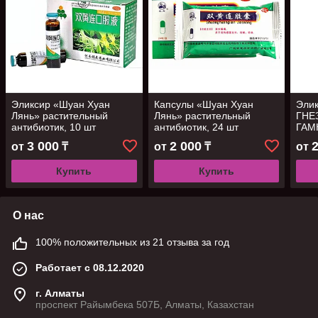
Эликсир «Шуан Хуан
Капсулы «Шуан Хуан
Эли
Лянь» растительный
Лянь» растительный
ГНЕ
антибиотик, 10 шт
антибиотик, 24 шт
ГАМ
шт
3 000
2 000
от
₸
от
₸
от
Купить
Купить
О нас
100% положительных из 21 отзыва за год
Работает с 08.12.2020
г. Алматы
проспект Райымбека 507Б, Алматы, Казахстан