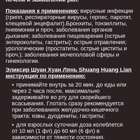
Показания к применению:
вирусные инфекции
(грипп, респираторные вирусы, герпес, паротит,
клещевой энцефалит).Бронхиты, тонзиллиты,
пневмонии и проч. заболевания органов
дыхания; заболевания пищеварения (острые
энтероколиты, гастриты); острые отравления;
урологические (простатиты, острые циститы и
проч.); заболевания мочеполовой сферы и
гинекологии.
Эликсир Шуан Хуан Лянь Shuang Huang Lian
инструкция по применению:
принимайте внутрь за 20 мин. до еды или
через 2 часа после, максимально
задерживайте во рту для скорейшего
всасывания. Глотать сразу рекомендуется
при заболеваниях желудочно-кишечного
тракта: язвы, дуодениты, гастриты;
для взрослых суточная доза колеблется
от 10 мл (1 фл) до 60 мл (6 фл) в
зависимости от тяжести состояния.