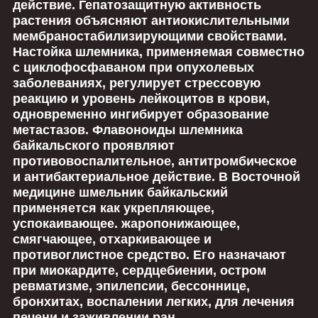
действие. Гепатозащитную активность
растения объясняют антиокислительными
мембраностабилизирующими свойствами.
Настойка шлемника, применяемая совместно
с циклофосфаваном при опухолевых
заболеваниях, регулирует стрессовую
реакцию и уровень лейкоцитов в крови,
одновременно ингибирует образование
метастазов. Флавоноиды шлемника
байкальского проявляют
противовоспалительное, антитромбическое
и антибактериальное действие. В Восточной
медицине шмельник байкальский
применяется как укрепляющее,
успокаивающее. жаропонижающее,
смягчающее, отхаркивающее и
противоглистное средство. Егo назначают
при миокардите, сердцебиении, остром
ревматизме, эпилепсии, бессоннице,
бронхитах, воспалении легких, для лечения
печени и заживлении ран.