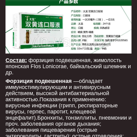
Состав:
форзиция подвешенная, жимолость
японская Flos Lonicorae, байкальский шлемник и
др.
Форзиция подвешенная
―обладает
иммуностимулирующим и антивирусным
действием, высокой антибактериальной
активностью.Показания к применению:
вирусные инфекции (грипп, респираторные
вирусы, герпес, паротит, клещевой
энцефалит).Бронхиты, тонзиллиты, пневмонии и
проч. заболевания органов дыхания;
заболевания пищеварения (острые
энтероколиты, гастриты); острые отравления;