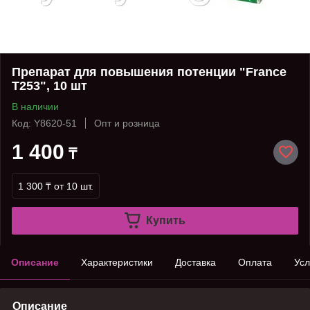
Препарат для повышения потенции "France
T253", 10 шт
В наличии
Код: Y8620-51
Опт и розница
1 400
₸
1 300 ₸
от 10 шт.
Купить
Описание
Характеристики
Доставка
Оплата
Усл
Описание