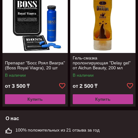
Гель-смазка
Препарат "Босс Роял Виагра"
пролонгирующая "Delay gel"
(Boss Royal Viagra), 20 шт
от Aichun Beauty, 200 мл
В наличии
В наличии
3 500
2 500
от
₸
от
₸
Купить
Купить
О нас
100% положительных из 21 отзыва за год