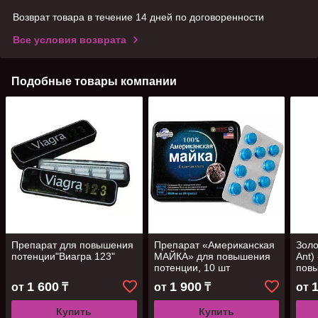
Возврат товара в течение 14 дней по договоренности
Все условия возврата
Подобные товары компании
Препарат для повышения
Препарат «Американская
Золо
потенции"Виагра 123"
МАЙКА» для повышения
Ant)
потенции, 10 шт
пов
шт
1 600
1 900
от
₸
от
₸
от
Купить
Купить