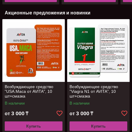
Акционные предложения и новинки
Возбуждающее средство
Возбуждающее средство
"USA.Maca от AVITA", 10
"Viagra N1 от AVITA", 10
шт+смазка
шт+смазка
В наличии
В наличии
3 000
3 000
от
₸
от
₸
Купить
Купить