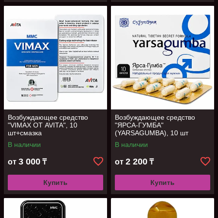
Возбуждающее средство
Возбуждающее средство
"VIMAX ОТ AVITA", 10
"ЯРСА-ГУМБА"
шт+смазка
(YARSAGUMBA), 10 шт
В наличии
В наличии
3 000
2 200
от
₸
от
₸
Купить
Купить