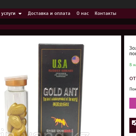
 услуги
Доставка и оплата
О нас
Контакты
Зо
по
В н
о
Пок