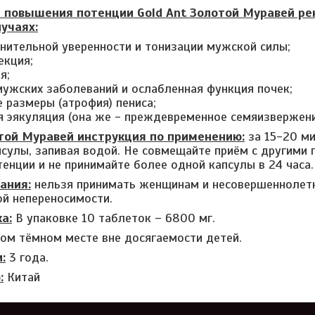
 повышения потенции Gold Ant Золотой Муравей ре
учаях:
нительной уверенности и тонизации мужской силы;
екция;
я;
мужских заболеваний и ослабленная функция почек;
 размеры (атрофия) пениса;
я эякуляция (она же - преждевременное семяизвержени
отой Муравей инструкция по применению:
за 15-20 ми
псулы, запивая водой. Не совмещайте приём с другими
енции и не принимайте более одной капсулы в 24 часа.
ания:
нельзя принимать женщинам и несовершеннолетн
й непереносимости.
а:
В упаковке 10 таблеток – 6800 мг.
ухом тёмном месте вне досягаемости детей.
:
3 года.
:
Китай