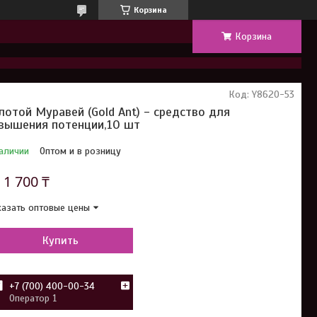
Корзина
Корзина
Код:
Y8620-53
лотой Муравей (Gold Ant) - средство для
вышения потенции,10 шт
аличии
Оптом и в розницу
т
1 700 ₸
азать оптовые цены
Купить
+7 (700) 400-00-34
Оператор 1