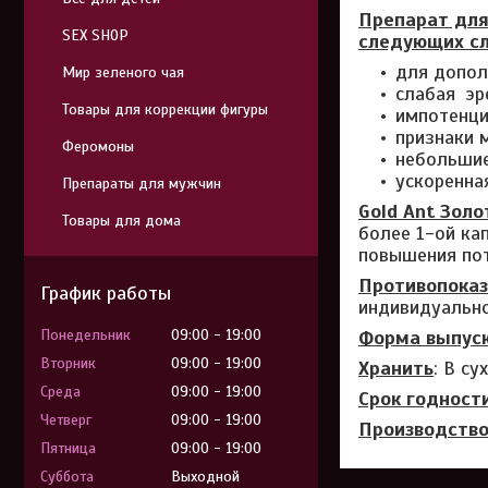
Препарат для
SEX SHOP
следующих сл
для допол
Мир зеленого чая
слабая эр
Товары для коррекции фигуры
импотенци
признаки 
Феромоны
небольшие
ускоренна
Препараты для мужчин
Gold Ant Зол
Товары для дома
более 1-ой ка
повышения пот
Противопоказ
График работы
индивидуально
Понедельник
09:00
19:00
Форма выпуск
Вторник
09:00
19:00
Хранить
: В с
Среда
09:00
19:00
Срок годности
Четверг
09:00
19:00
Производство
Пятница
09:00
19:00
Суббота
Выходной