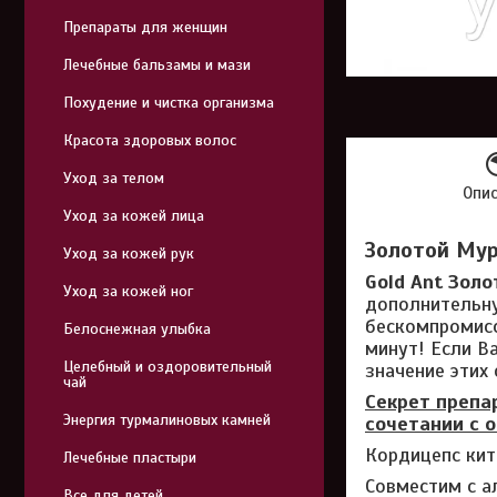
Препараты для женщин
Лечебные бальзамы и мази
Похудение и чистка организма
Красота здоровых волос
Уход за телом
Опи
Уход за кожей лица
Золотой Мур
Уход за кожей рук
Gold Ant Зол
Уход за кожей ног
дополнительну
бескомпромисс
Белоснежная улыбка
минут! Если В
Целебный и оздоровительный
значение этих 
чай
Секрет препа
Энергия турмалиновых камней
сочетании с 
Кордицепс кит
Лечебные пластыри
Совместим с а
Все для детей