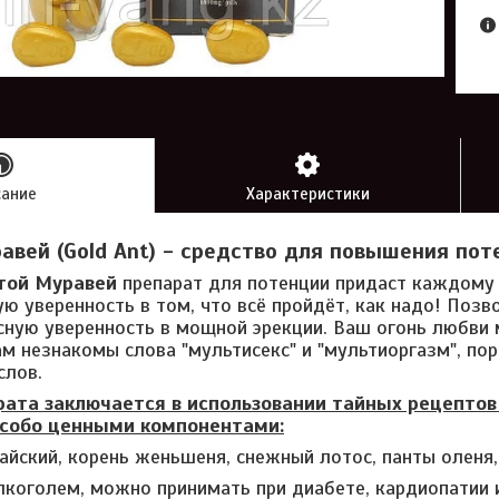
сание
Характеристики
авей (Gold Ant) - средство для повышения пот
отой Муравей
препарат для потенции придаст каждому
ю уверенность в том, что всё пройдёт, как надо! Позв
ную уверенность в мощной эрекции. Ваш огонь любви 
ам незнакомы слова "мультисекс" и "мультиоргазм", по
слов.
рата заключается в использовании тайных рецептов
особо ценными компонентами:
айский, корень женьшеня, снежный лотос, панты оленя, 
лкоголем, можно принимать при диабете, кардиопатии и