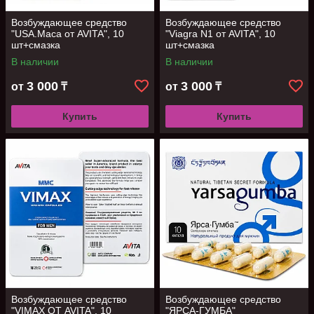
Возбуждающее средство
Возбуждающее средство
"USA.Maca от AVITA", 10
"Viagra N1 от AVITA", 10
шт+смазка
шт+смазка
В наличии
В наличии
3 000
3 000
от
₸
от
₸
Купить
Купить
Возбуждающее средство
Возбуждающее средство
"VIMAX ОТ AVITA", 10
"ЯРСА-ГУМБА"