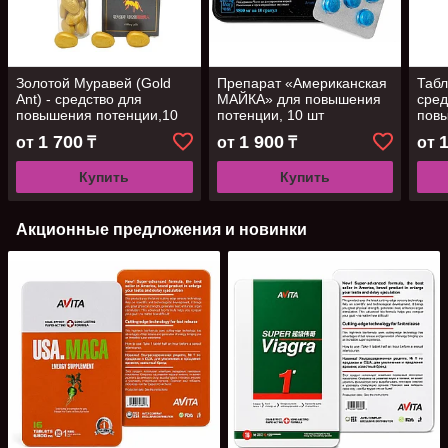
Золотой Муравей (Gold
Препарат «Американская
Табл
Ant) - средство для
МАЙКА» для повышения
сред
повышения потенции,10
потенции, 10 шт
повы
шт
шт
1 700
1 900
от
₸
от
₸
от
Купить
Купить
Акционные предложения и новинки