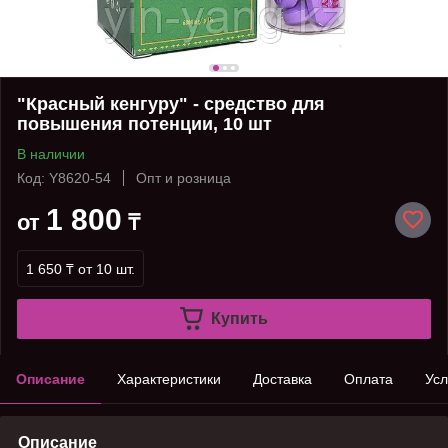
"Красный кенгуру" - средство для
повышения потенции, 10 шт
В наличии
Код: Y8620-54
Опт и розница
1 800
от
₸
1 650 ₸
от 10 шт.
Купить
Описание
Характеристики
Доставка
Оплата
Усл
Описание