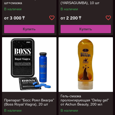
шт+смазка
(YARSAGUMBA), 10 шт
В наличии
В наличии
3 000
2 200
от
₸
от
₸
Купить
Купить
Гель-смазка
Препарат "Босс Роял Виагра"
пролонгирующая "Delay gel"
(Boss Royal Viagra), 20 шт
от Aichun Beauty, 200 мл
В наличии
В наличии