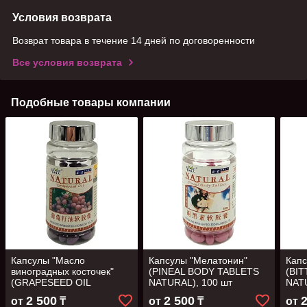
Условия возврата
Возврат товара в течение 14 дней по договоренности
Все условия возврата
Подобные товары компании
Капсулы "Масло
Капсулы "Мелатонин"
Капс
виноградных косточек"
(PINEAL BODY TABLETS
(BI
(GRAPESEED OIL
NATURAL), 100 шт
NATU
NATURAL), 100 шт
2 500
2 500
от
₸
от
₸
от