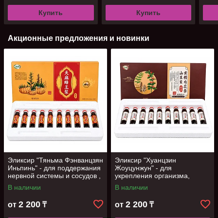
Купить
Купить
Акционные предложения и новинки
Эликсир "Тяньма Фэнванцзян
Эликсир "Хуанцзин
Иньпинь" - для поддержания
Жоуцунжун" - для
нервной системы и сосудов ,
укрепления организма,
10 фл
поддержания тонуса и
В наличии
В наличии
энергии, 10 фл
2 200
2 200
от
₸
от
₸