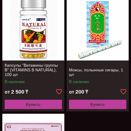
Капсулы "Витамины группы
В" (VITAMINS В NATURAL),
Моксы, полынные сигары, 1
100 шт
шт
В наличии
В наличии
2 500
200
от
₸
от
₸
Купить
Купить