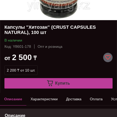
Капсулы "Хитозан" (CRUST CAPSULES
NATURAL), 100 шт
В наличии
Код: Y8601-178
Опт и розница
2 500
от
₸
2 200 ₸
от 10 шт.
Купить
Описание
Характеристики
Доставка
Оплата
Усл
Описание