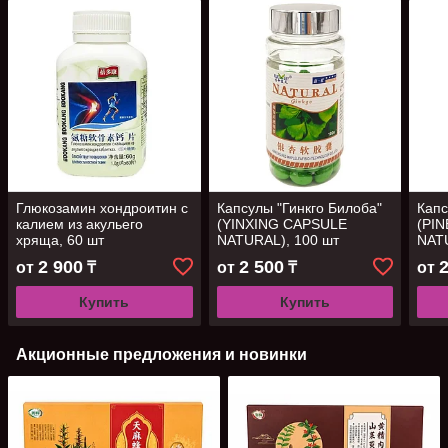
Глюкозамин хондроитин с
Капсулы "Гинкго Билоба"
Капс
калием из акульего
(YINXING CAPSULE
(PI
хряща, 60 шт
NATURAL), 100 шт
NATU
2 900
2 500
от
₸
от
₸
от
Купить
Купить
Акционные предложения и новинки