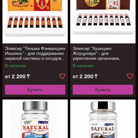
Эликсир "Тяньма Фэнванцзян
Эликсир "Хуанцзин
Иньпинь" - для поддержания
Жоуцунжун" - для
нервной системы и сосудов ,
укрепления организма,
10 фл
поддержания тонуса и
В наличии
В наличии
энергии, 10 фл
2 200
2 200
от
₸
от
₸
Купить
Купить