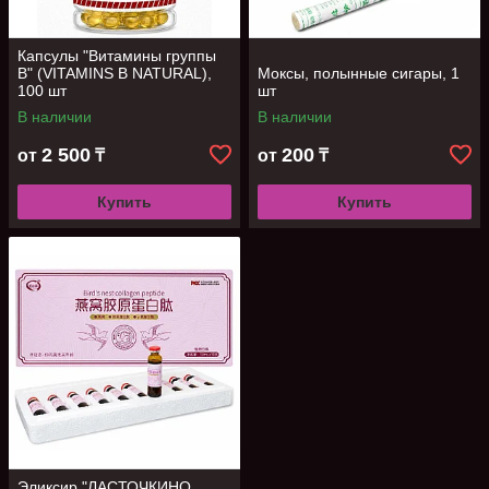
Капсулы "Витамины группы
В" (VITAMINS В NATURAL),
Моксы, полынные сигары, 1
100 шт
шт
В наличии
В наличии
2 500
200
от
₸
от
₸
Купить
Купить
Эликсир "ЛАСТОЧКИНО