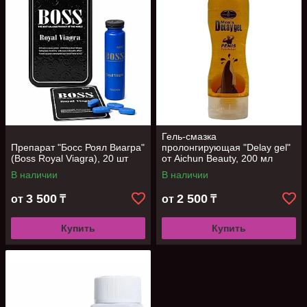
Гель-смазка
Препарат "Босс Роял Виагра"
пролонгирующая "Delay gel"
(Boss Royal Viagra), 20 шт
от Aichun Beauty, 200 мл
В наличии
В наличии
3 500
2 500
от
₸
от
₸
Купить
Купить