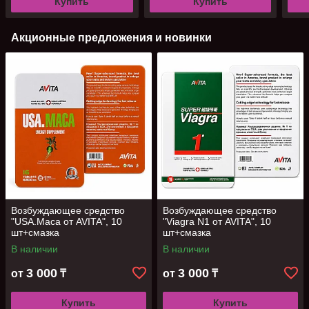
Купить
Купить
Акционные предложения и новинки
Возбуждающее средство
Возбуждающее средство
"USA.Maca от AVITA", 10
"Viagra N1 от AVITA", 10
шт+смазка
шт+смазка
В наличии
В наличии
3 000
3 000
от
₸
от
₸
Купить
Купить