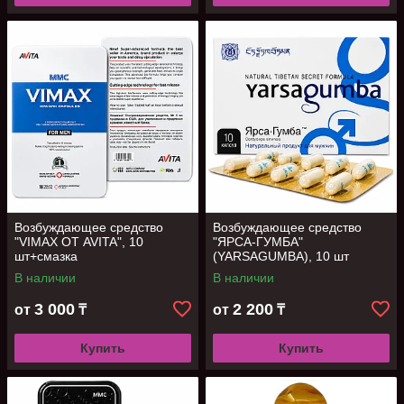
Возбуждающее средство
Возбуждающее средство
"VIMAX ОТ AVITA", 10
"ЯРСА-ГУМБА"
шт+смазка
(YARSAGUMBA), 10 шт
В наличии
В наличии
3 000
2 200
от
₸
от
₸
Купить
Купить