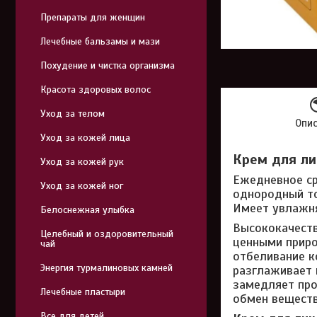
Препараты для женщин
Лечебные бальзамы и мази
Похудение и чистка организма
Красота здоровых волос
Уход за телом
Опи
Уход за кожей лица
Крем для ли
Уход за кожей рук
Ежедневное ср
Уход за кожей ног
однородный то
Имеет увлажн
Белоснежная улыбка
Высококачеств
Целебный и оздоровительный
ценными приро
чай
отбеливание к
Энергия турмалиновых камней
разглаживает 
замедляет про
Лечебные пластыри
обмен веществ
Все для детей