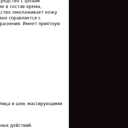
средство с целым
е в состав крема,
едство омолаживает кожу
вно справляется с
раснения. Имеет приятную
 лица и шеи, массирующими
ных действий.