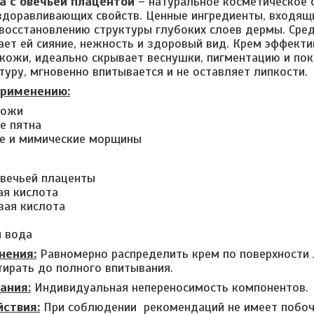
а с овечьей плацентой
– натуральное косметическое 
доравливающих свойств. Ценные ингредиенты, входящи
восстановлению структуры глубоких слоев дермы. Ср
ает ей сияние, нежность и здоровый вид. Крем эффекти
кожи, идеально скрывает веснушки, пигментацию и пок
туру, мгновенно впитывается и не оставляет липкости.
применению:
кожи
е пятна
е и мимические морщины
овечьей плаценты
ая кислота
вая кислота
 вода
нения:
Равномерно распределить крем по поверхности
ирать до полного впитывания.
ания:
Индивидуальная непереносимость компонентов.
ствия:
При соблюдении рекомендаций не имеет побоч