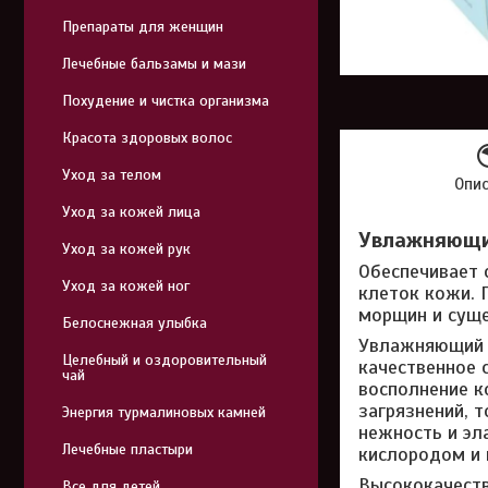
Препараты для женщин
Лечебные бальзамы и мази
Похудение и чистка организма
Красота здоровых волос
Уход за телом
Опи
Уход за кожей лица
Увлажняющий
Уход за кожей рук
Обеспечивает 
Уход за кожей ног
клеток кожи. 
морщин и суще
Белоснежная улыбка
Увлажняющий к
Целебный и оздоровительный
качественное 
чай
восполнение к
загрязнений, 
Энергия турмалиновых камней
нежность и эл
Лечебные пластыри
кислородом и 
Высококачест
Все для детей