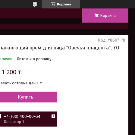
Корзина
Корзина
Код:
Y8607-78
лажняющий крем для лица "Овечья плацента", 70г
аличии
Оптом и в розницу
т
1 200 ₸
азать оптовые цены
Купить
+7 (700) 400-00-34
Оператор 1