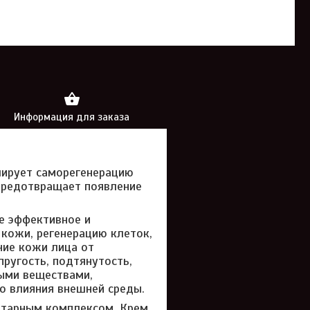
Информация для заказа
лирует саморегенерацию
 предотвращает появление
е эффективное и
кожи, регенерацию клеток,
ние кожи лица от
пругость, подтянутость,
ыми веществами,
о влияния внешней среды.
нтарным комплексом. Крем