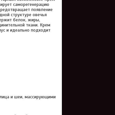
лирует саморегенерацию
 предотвращает появление
дной структуре овечья
ержит белок, жиры,
динительной ткани. Крем
ус и идеально подходит
 лица и шеи, массирующими