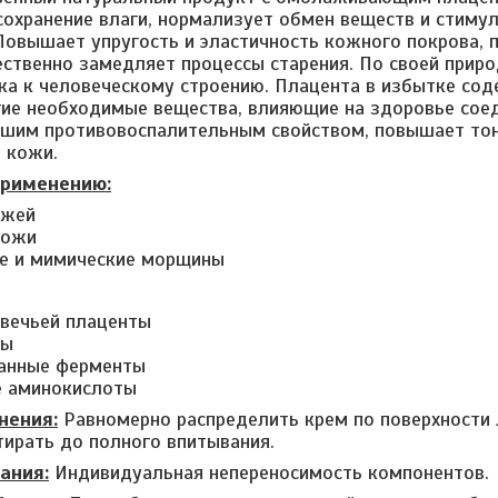
сохранение влаги, нормализует обмен веществ и стиму
Повышает упругость и эластичность кожного покрова,
ственно замедляет процессы старения. По своей приро
ка к человеческому строению. Плацента в избытке сод
гие необходимые вещества, влияющие на здоровье сое
шим противовоспалительным свойством, повышает тон
в кожи.
применению:
ожей
кожи
е и мимические морщины
овечьей плаценты
ды
анные ферменты
е аминокислоты
нения:
Равномерно распределить крем по поверхности
ирать до полного впитывания.
ания:
Индивидуальная непереносимость компонентов.