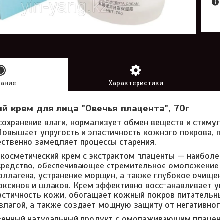
сание
Характеристики
 крем для лица "Овечья плацента", 70г
сохранение влаги, нормализует обмен веществ и стиму
Повышает упругость и эластичность кожного покрова,
ственно замедляет процессы старения.
осметический крем с экстрактом плаценты — наиболе
средство, обеспечивающее стремительное омоложение 
оллагена, устранение морщин, а также глубокое очище
токсинов и шлаков. Крем эффективно восстанавливает у
астичность кожи, обогащает кожный покров питательн
влагой, а также создает мощную защиту от негативног
венный натуральный продукт с омолаживающим плаце