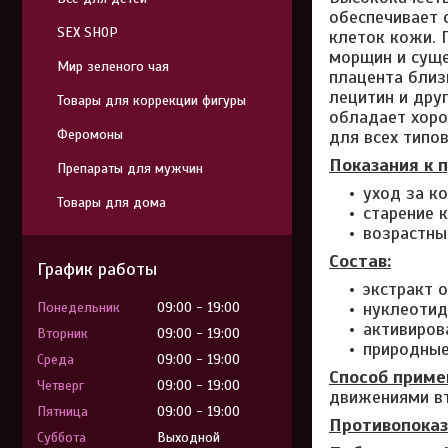
обеспечивает 
SEX SHOP
клеток кожи. 
морщин и суще
Мир зеленого чая
плацента близ
лецитин и дру
Товары для коррекции фигуры
обладает хоро
Феромоны
для всех типо
Показания к 
Препараты для мужчин
уход за к
Товары для дома
старение 
возрастны
Состав:
График работы
экстракт 
нуклеоти
Понедельник
09:00
19:00
активиров
Вторник
09:00
19:00
природны
Среда
09:00
19:00
Способ приме
Четверг
09:00
19:00
движениями вт
Пятница
09:00
19:00
Противопоказ
Суббота
Выходной