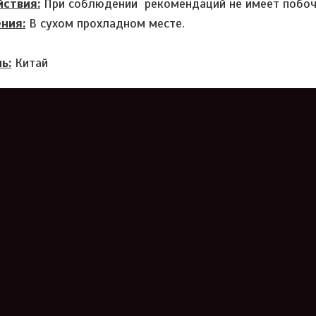
ствия:
При соблюдении рекомендаций не имеет побоч
ния:
В сухом прохладном месте.
ь:
Китай