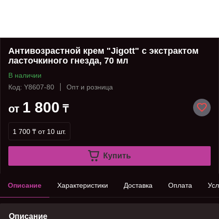
Антивозрастной крем "Jigott" с экстрактом
ласточкиного гнезда, 70 мл
В наличии
Код: Y8607-80
Опт и розница
1 800
от
₸
1 700 ₸
от 10 шт.
Купить
Описание
Характеристики
Доставка
Оплата
Усл
Описание