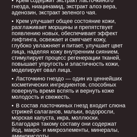
Крем содержит экстракт ласточкиного
гнезда, ниацинамид, экстракт алоэ вера,
аденозин, экстракт зеленого чая.
Крем улучшает общее состояние кожи,
разглаживает морщины и препятствует
появлению новых, обеспечивает эффект
лифтинга, освежает и смягчает кожу,
глубоко увлажняет и питает, улучшает цвет
лица, наделяя кожу внутренним сиянием,
стимулирует процесс регенерации тканей,
повышает упругость и эластичность кожи,
моделирует овал лица.
Ласточкино гнездо — один из ценнейших
косметических ингредиентов, способных
повернуть время вспять и вернуть коже
молодость и свежесть.
В состав ласточкиных гнезд входит слюна
стрижей салаганов, мальки, водоросли,
морская капуста, икра, моллюски.
Благодаря такому составу они содержат
йод, макро- и микроэлементы, минералы,
аминокислоты.