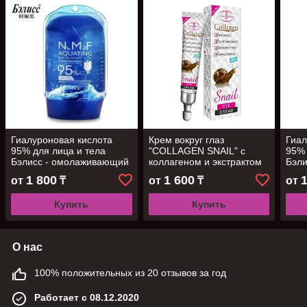
Гиалуроновая кислота
Крем вокруг глаз
Гиал
95% для лица и тела
"COLLAGEN SNAIL" с
95% 
Бэлисс - омолаживающий
коллагеном и экстрактом
Бэл
лифтинг-эффект, 300мл
улитки, 20 мл
лифт
1 800
1 600
от
₸
от
₸
от
Купить
Купить
О нас
100% положительных из 20 отзывов за год
Работает с 08.12.2020