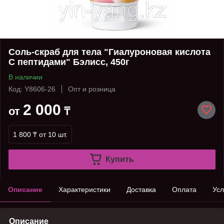
Соль-скраб для тела "Гиалуроновая кислота
С пептидами" Бэлисс, 450г
В наличии
Код: Y8606-26
Опт и розница
2 000
от
₸
1 800 ₸
от 10 шт.
Купить
Описание
Характеристики
Доставка
Оплата
Усл
Описание