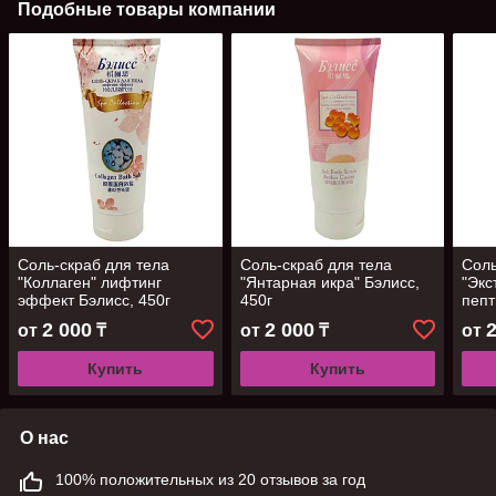
Подобные товары компании
Соль-скраб для тела
Соль-скраб для тела
Соль
"Коллаген" лифтинг
"Янтарная икра" Бэлисс,
"Экс
эффект Бэлисс, 450г
450г
пепт
Бэли
2 000
2 000
от
₸
от
₸
от
Купить
Купить
О нас
100% положительных из 20 отзывов за год