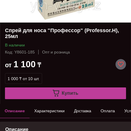
Спрей для носа "Профессор" (Professor.H),
25мл
В наличии
Код: Y8601-185
Опт и розница
1 100
от
₸
1 000 ₸
от 10 шт.
Купить
Описание
Характеристики
Доставка
Оплата
Усл
Описание