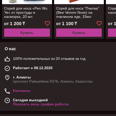
Спрей для носа «Pen Wu
Спрей для носа "Пчелка"
Спре
Ye» от простуды и
(Bee Venom Nose) на
нано
насморка, 20 мл
пчелином яде, 33мл
1 200
1 100
от
₸
от
₸
от
Купить
Купить
О нас
100% положительных из 20 отзывов за год
Работает с 08.12.2020
г. Алматы
проспект Райымбека 507Б, Алматы, Казахстан
Контакты
Сегодня выходной
Показать весь график работы