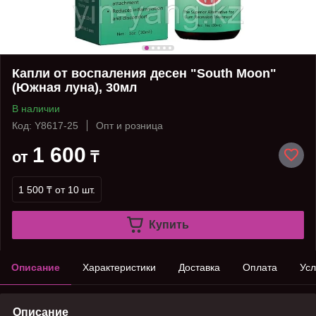
Капли от воспаления десен "South Moon"
(Южная луна), 30мл
В наличии
Код: Y8617-25
Опт и розница
1 600
от
₸
1 500 ₸
от 10 шт.
Купить
Описание
Характеристики
Доставка
Оплата
Усл
Описание