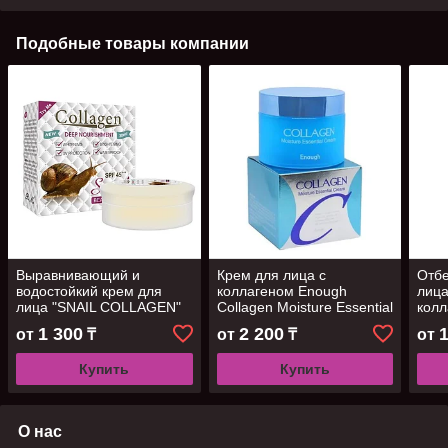
Подобные товары компании
Выравнивающий и
Крем для лица с
Отб
водостойкий крем для
коллагеном Enough
лица
лица "SNAIL COLLAGEN"
Collagen Moisture Essential
колл
SPF 45 с коллагеном и
Cream, 50 мл
улит
1 300
2 200
от
₸
от
₸
от
муцином улитки, 30мл
Купить
Купить
О нас