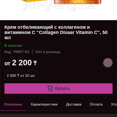
Крем отбеливающий с коллагеном и
витамином С "Collagen Disaar Vitamin C", 50
мл
В наличии
Код: Y8607-83
Опт и розница
2 200
от
₸
2 000 ₸
от 10 шт.
Купить
Описание
Характеристики
Доставка
Оплата
Усл