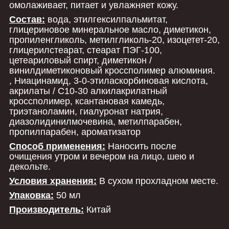
омолаживает, питает и увлажняет кожу.
Состав:
вода, этилгексилпальмитат,
глицериновое минеральное масло, диметикон,
пропиленгликоль, метилгликоль-20, изоцетет-20,
глицерилстеарат, стеарат ПЭГ-100,
цетеариловый спирт, диметикон /
винилдиметиконовый кроссполимер алюминия.
, Ниацинамид, 3-0-этиласкорбиновая кислота,
акрилаты / C10-30 алкилакрилатный
кроссполимер, ксантановая камедь,
триэтаноламин, гиалуронат натрия,
диазолидинилмочевина, метилпарабен,
пропилпарабен, ароматизатор
Способ применения:
Наносить после
очищения утром и вечером на лицо, шею и
декольте.
Условия хранения:
В сухом прохладном месте.
Упаковка:
50 мл
Производитель:
Китай