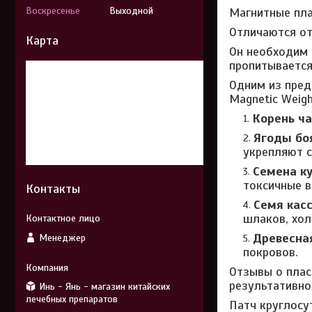
Воскресенье
Выходной
Магнитные пл
Отличаются от
Карта
Он необходим 
пропитывается
Одним из пред
Magnetic Weigh
Корень ча
Ягоды бо
укрепляют с
Семена к
токсичные в
Контакты
Семя касс
шлаков, хол
Древесна
Менеджер
покровов.
Отзывы о плас
результативно
Инь - Янь - магазин китайских
лечебных препаратов
Патч круглосу