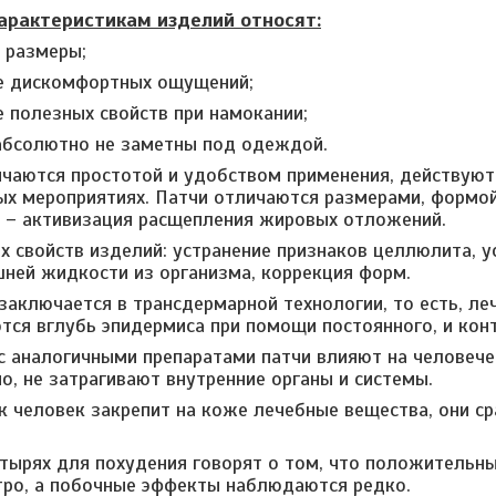
арактеристикам изделий относят:
 размеры;
е дискомфортных ощущений;
е полезных свойств при намокании;
абсолютно не заметны под одеждой.
чаются простотой и удобством применения, действуют
х мероприятиях. Патчи отличаются размерами, формой,
 – активизация расщепления жировых отложений.
х свойств изделий: устранение признаков целлюлита, 
ней жидкости из организма, коррекция форм.
 заключается в трансдермарной технологии, то есть, л
тся вглубь эпидермиса при помощи постоянного, и кон
с аналогичными препаратами патчи влияют на человече
о, не затрагивают внутренние органы и системы.
ак человек закрепит на коже лечебные вещества, они с
тырях для похудения говорят о том, что положительны
ро, а побочные эффекты наблюдаются редко.