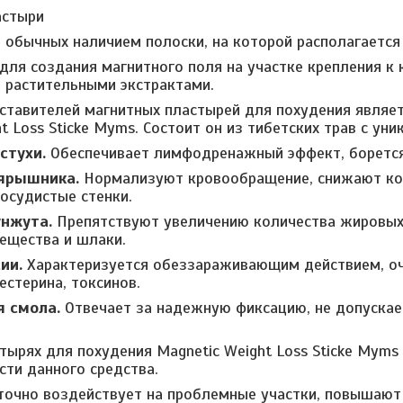
астыри
 обычных наличием полоски, на которой располагается
для создания магнитного поля на участке крепления к 
 растительными экстрактами.
ставителей магнитных пластырей для похудения являет
t Loss Sticke Myms. Состоит он из тибетских трав с ун
стухи.
Обеспечивает лимфодренажный эффект, борется
ярышника.
Нормализуют кровообращение, снижают кол
осудистые стенки.
унжута.
Препятствуют увеличению количества жировых
ещества и шлаки.
ии.
Характеризуется обеззараживающим действием, оч
естерина, токсинов.
я смола.
Отвечает за надежную фиксацию, не допускае
тырях для похудения Magnetic Weight Loss Sticke Myms
сти данного средства.
точно воздействует на проблемные участки, повышают 