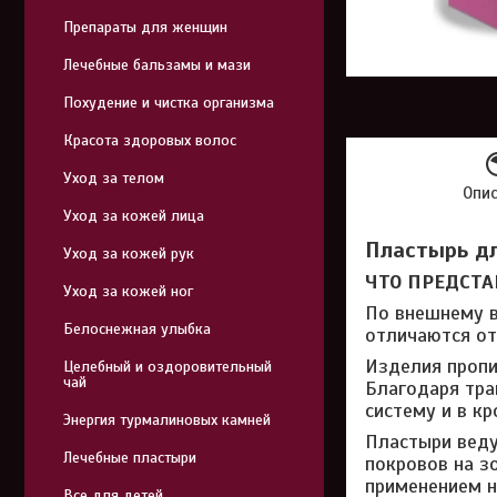
Препараты для женщин
Лечебные бальзамы и мази
Похудение и чистка организма
Красота здоровых волос
Уход за телом
Опи
Уход за кожей лица
Пластырь дл
Уход за кожей рук
ЧТО ПРЕДСТА
Уход за кожей ног
По внешнему в
Белоснежная улыбка
отличаются от
Изделия пропи
Целебный и оздоровительный
чай
Благодаря тра
систему и в кр
Энергия турмалиновых камней
Пластыри веду
Лечебные пластыри
покровов на з
применением н
Все для детей