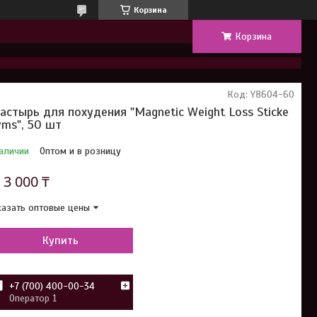
Корзина
Корзина
Код:
Y8604-60
астырь для похудения "Magnetic Weight Loss Sticke
ms", 50 шт
аличии
Оптом и в розницу
т
3 000 ₸
азать оптовые цены
Купить
+7 (700) 400-00-34
Оператор 1