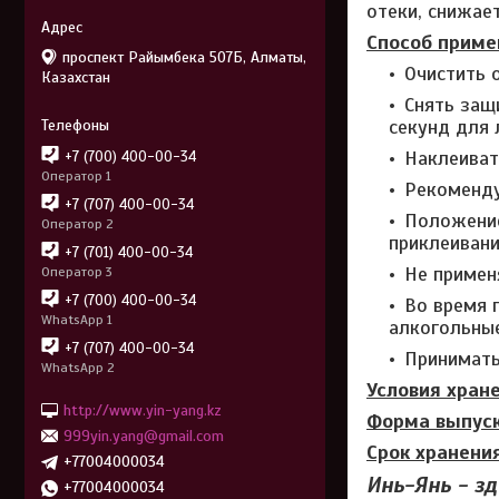
отеки, снижае
Способ приме
проспект Райымбека 507Б, Алматы,
Очистить 
Казахстан
Снять защ
секунд для 
Наклеиват
+7 (700) 400-00-34
Оператор 1
Рекоменду
+7 (707) 400-00-34
Положение
Оператор 2
приклеивани
+7 (701) 400-00-34
Не примен
Оператор 3
+7 (700) 400-00-34
Во время 
WhatsApp 1
алкогольные
+7 (707) 400-00-34
Принимать
WhatsApp 2
Условия хране
http://www.yin-yang.kz
Форма выпус
999yin.yang@gmail.com
Срок хранения
+77004000034
Инь-Янь - зд
+77004000034