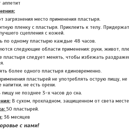
т аппетит
нения:
от загрязнения место применения пластыря.
итную пленку с пластыря. Приклеить к телу. Придержат
лучшего сцепления с кожей.
ь по одному пластырю каждые 48 часов.
ются следующие области применения: руки, живот, плеч
 пластыря следует менять, чтобы избежать раздражен
я.
ять более одного пластыря единовременно.
применения пластырей не употреблять острую пищу, не 
 напитки, не есть орехи.
 пищу не позднее 3-х часов до сна.
ния:
В сухом, прохладном, защищенном от света месте
ка:
50 пластырей.
:
36 месяцев
оровье с нами!