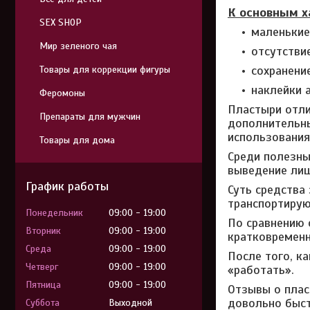
К основным х
SEX SHOP
маленькие
Мир зеленого чая
отсутстви
сохранени
Товары для коррекции фигуры
наклейки 
Феромоны
Пластыри отли
Препараты для мужчин
дополнительны
использования
Товары для дома
Среди полезны
выведение лиш
График работы
Суть средства
транспортирую
Понедельник
09:00
19:00
По сравнению 
Вторник
09:00
19:00
кратковременн
Среда
09:00
19:00
После того, к
Четверг
09:00
19:00
«работать».
Пятница
09:00
19:00
Отзывы о плас
довольно быст
Суббота
Выходной