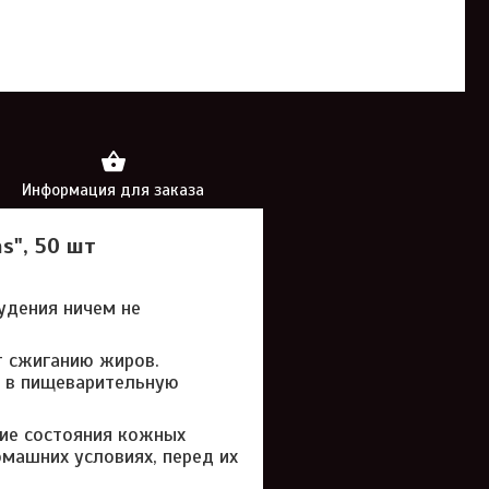
Информация для заказа
s", 50 шт
удения ничем не
 сжиганию жиров.
 в пищеварительную
ние состояния кожных
омашних условиях, перед их