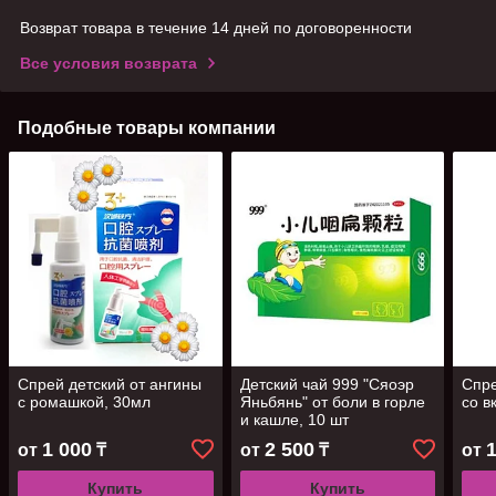
Возврат товара в течение 14 дней по договоренности
Все условия возврата
Подобные товары компании
Спрей детский от ангины
Детский чай 999 "Сяоэр
Спре
с ромашкой, 30мл
Яньбянь" от боли в горле
со в
и кашле, 10 шт
1 000
2 500
от
₸
от
₸
от
Купить
Купить