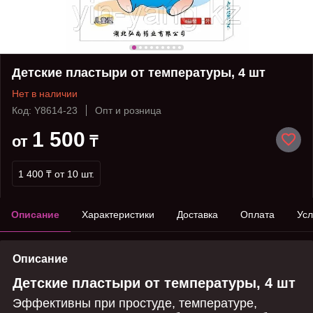
Детские пластыри от температуры, 4 шт
Нет в наличии
Код: Y8614-23
Опт и розница
1 500
от
₸
1 400 ₸
от 10 шт.
Описание
Характеристики
Доставка
Оплата
Усл
Описание
Детские пластыри от температуры, 4 шт
Эффективны при простуде, температуре,