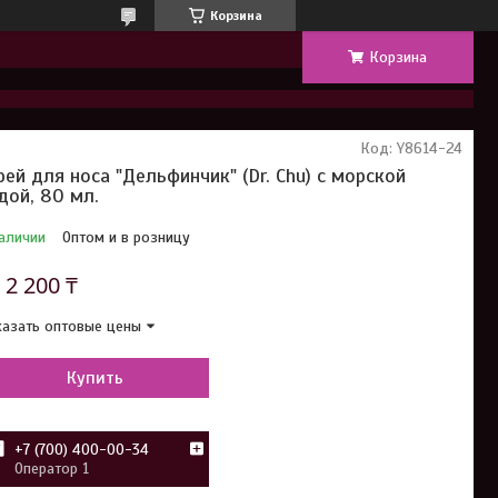
Корзина
Корзина
Код:
Y8614-24
рей для носа "Дельфинчик" (Dr. Chu) с морской
дой, 80 мл.
аличии
Оптом и в розницу
т
2 200 ₸
азать оптовые цены
Купить
+7 (700) 400-00-34
Оператор 1