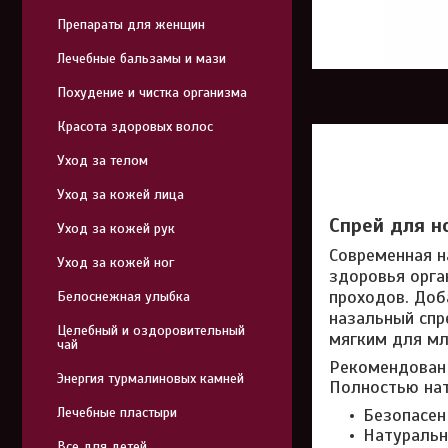
Препараты для женщин
Лечебные бальзамы и мази
Похудение и чистка организма
Красота здоровых волос
Уход за телом
Уход за кожей лица
Спрей для но
Уход за кожей рук
Современная н
Уход за кожей ног
здоровья орга
проходов. Доб
Белоснежная улыбка
назальный спр
Целебный и оздоровительный
мягким для мл
чай
Рекомендован 
Энергия турмалиновых камней
Полностью нат
Лечебные пластыри
Безопасен
Натуральн
Все для детей