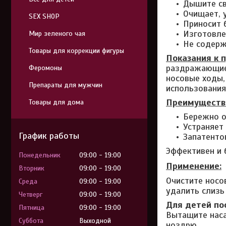
Дышите с
Очищает, 
SEX SHOP
Приносит 
Изготовле
Мир зеленого чая
Не содер
Товары для коррекции фигуры
Показания к 
раздражающие 
Феромоны
носовые ходы,
Препараты для мужчин
использования
Преимуществ
Товары для дома
Бережно о
Устраняет
График работы
Запатенто
Эффективен и 
Понедельник
09:00
19:00
Применение:
Вторник
09:00
19:00
Очистите носо
Среда
09:00
19:00
удалить слизь
Четверг
09:00
19:00
Для детей по
Пятница
09:00
19:00
Вытащите наса
Суббота
Выходной
ноздрю.