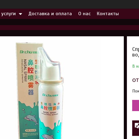
 услуги
Доставка и оплата
О нас
Контакты
Сп
во
В н
о
Пок