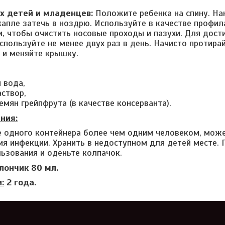
х детей и младенцев:
Положите ребенка на спину. На
капле затечь в ноздрю. Используйте в качестве профил
, чтобы очистить носовые проходы и пазухи. Для дос
используйте не менее двух раз в день. Начисто протира
 и меняйте крышку.
 вода,
аствор,
емян грейпфрута (в качестве консерванта).
ния:
 одного контейнера более чем одним человеком, може
ия инфекции. Хранить в недоступном для детей месте. 
ьзования и оденьте колпачок.
лончик 80 мл.
:
2 года.