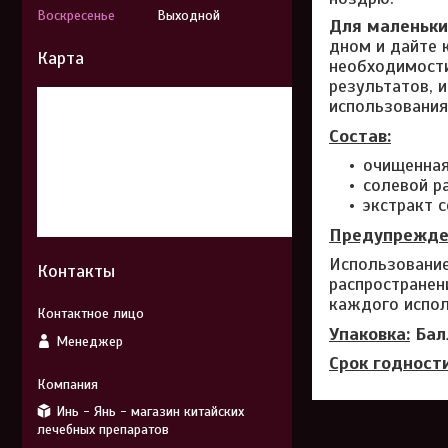
Воскресенье
Выходной
Для маленьки
дном и дайте 
Карта
необходимости
результатов, 
использования
Состав:
очищенная
солевой р
экстракт с
Предупрежде
Использование
Контакты
распространен
каждого испол
Упаковка:
Бал
Менеджер
Срок годности
Инь - Янь - магазин китайских
лечебных препаратов