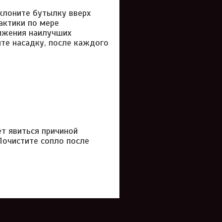
клоните бутылку вверх
актики по мере
тижения наилучших
йте насадку, после каждого
т явиться причиной
Почистите сопло после