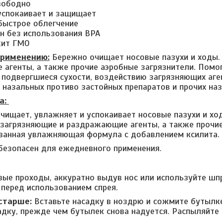
вободно
успокаивает и защищает
быстрое облегчение
н без использования BPA
жит ГМО
применению:
Бережно очищает носовые пазухи и ходы.
агенты, а также прочие аэробные загрязнители. Помо
 подвергшиеся сухости, воздействию загрязняющих аге
 назальных противо застойных препаратов и прочих на
а:
чищает, увлажняет и успокаивает носовые пазухи и хо
 загрязняющие и раздражающие агенты, а также прочие
ванная увлажняющая формула с добавлением ксилита.
безопасен для ежедневного применения.
вые проходы, аккуратно выдув нос или используйте шп
 перед использованием спрея.
старше:
Вставьте насадку в ноздрю и сожмите бутылке
дку, прежде чем бутылек снова надуется. Распыляйте