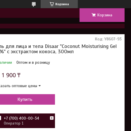
Корзина
Корзина
Код:
Y8607-93
ль для лица и тела Disaar "Coconut Moisturising Gel
%" с экстрактом кокоса, 300мл
аличии
Оптом и в розницу
т
1 900 ₸
азать оптовые цены
Купить
+7 (700) 400-00-34
Оператор 1