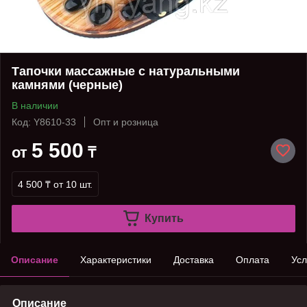
Тапочки массажные с натуральными
камнями (черные)
В наличии
Код: Y8610-33
Опт и розница
5 500
от
₸
4 500 ₸
от 10 шт.
Купить
Описание
Характеристики
Доставка
Оплата
Усл
Описание