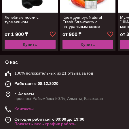
Лечебные носки с
Крем для рук Natural
Мужс
турмалином
Fresh Strawberry с
"ШИА
натуральным соком
маг
Клубники и маслом Ши,
1 900
900
от
₸
от
₸
от
100г
Купить
Купить
О нас
100% положительных из 21 отзыва за год
Работает с 08.12.2020
г. Алматы
проспект Райымбека 507Б, Алматы, Казахстан
Контакты
Сегодня работает с 09:00 до 19:00
Показать весь график работы