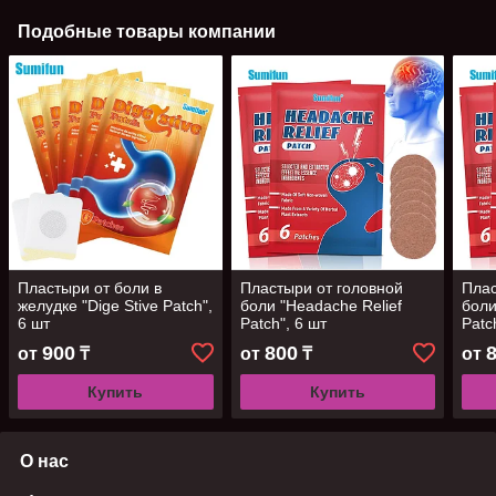
Подобные товары компании
Пластыри от боли в
Пластыри от головной
Плас
желудке "Dige Stive Patch",
боли "Headache Relief
боли
6 шт
Patch", 6 шт
Patc
900
800
от
₸
от
₸
от
Купить
Купить
О нас