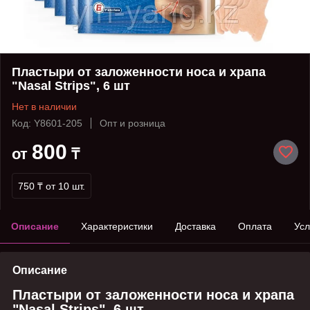
Пластыри от заложенности носа и храпа
"Nasal Strips", 6 шт
Нет в наличии
Код: Y8601-205
Опт и розница
800
от
₸
750 ₸
от 10 шт.
Описание
Характеристики
Доставка
Оплата
Усл
Описание
Пластыри от заложенности носа и храпа
"Nasal Strips", 6 шт