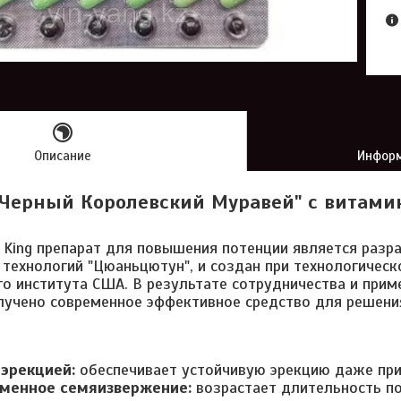
Описание
Информ
"Черный Королевский Муравей" с витами
nt King препарат для повышения потенции является раз
 технологий "Цюаньцютун", и создан при технологичес
о института США. В результате сотрудничества и прим
лучено современное эффективное средство для решени
эрекцией:
обеспечивает устойчивую эрекцию даже при
менное семяизвержение:
возрастает длительность по