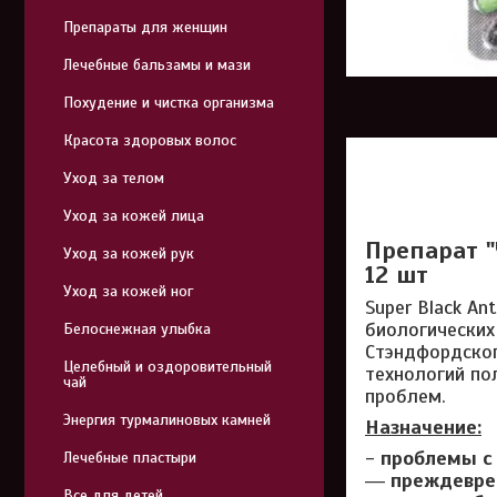
Препараты для женщин
Лечебные бальзамы и мази
Похудение и чистка организма
Красота здоровых волос
Уход за телом
Уход за кожей лица
Препарат 
Уход за кожей рук
12 шт
Уход за кожей ног
Super Black A
биологических
Белоснежная улыбка
Стэндфордског
Целебный и оздоровительный
технологий по
чай
проблем.
Энергия турмалиновых камней
Назначение:
-
проблемы с 
Лечебные пластыри
―
преждевре
Все для детей