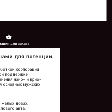
ация для заказа
нами для потенции,
работкой корпорации
кой поддержке
енения нано- и крио-
я основных мужских
 малых дозах.
лового акта.