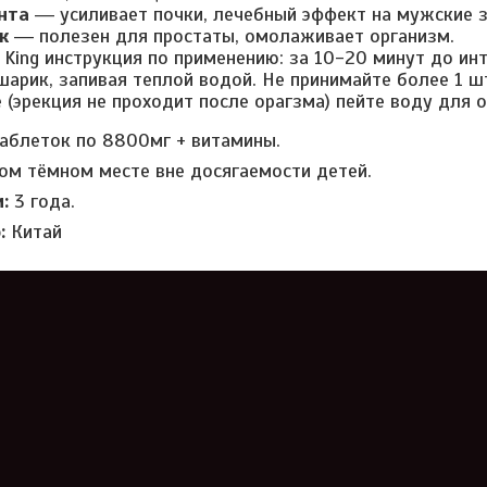
нта
― усиливает почки, лечебный эффект на мужские з
к
― полезен для простаты, омолаживает организм.
t King инструкция по применению: за 10-20 минут до ин
арик, запивая теплой водой. Не принимайте более 1 шт
 (эрекция не проходит после орагзма) пейте воду для 
аблеток по 8800мг + витамины.
ом тёмном месте вне досягаемости детей.
и:
3 года.
:
Китай