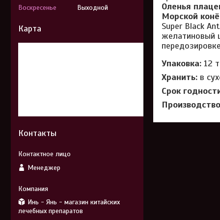
Оленья плаце
Воскресенье
Выходной
Морской конё
Super Black An
Карта
желатиновый ш
передозировке
Упаковка:
12 т
Хранить:
в сух
Срок годност
Производство
Контакты
Менеджер
Инь - Янь - магазин китайских
лечебных препаратов