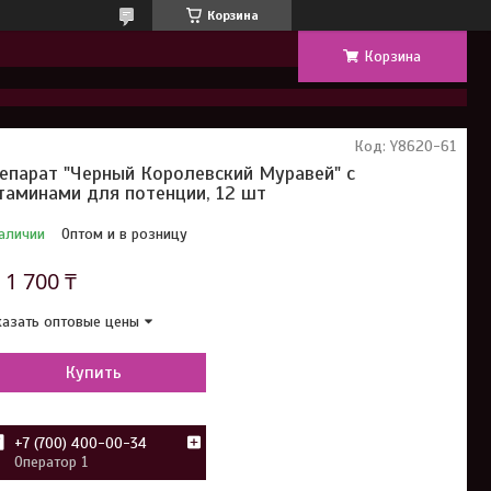
Корзина
Корзина
Код:
Y8620-61
епарат "Черный Королевский Муравей" с
таминами для потенции, 12 шт
аличии
Оптом и в розницу
т
1 700 ₸
азать оптовые цены
Купить
+7 (700) 400-00-34
Оператор 1