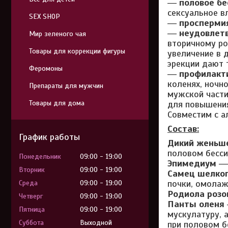
―
половое бе
сексуальное в
SEX SHOP
―
просперми
―
неудовлетв
Мир зеленого чая
вторичному ро
Товары для коррекции фигуры
увеличение в 
эрекции дают 
Феромоны
―
профилакти
коленях, ночно
Препараты для мужчин
мужской части
Товары для дома
для повышения
Совместим с а
Состав:
График работы
Дикий женьш
половом бесси
Понедельник
09:00
19:00
Эпимедиум
― 
Вторник
09:00
19:00
Самец шелко
почки, омолаж
Среда
09:00
19:00
Родиола розо
Четверг
09:00
19:00
Панты оленя
Пятница
09:00
19:00
мускулатуру, 
Суббота
Выходной
при половом б