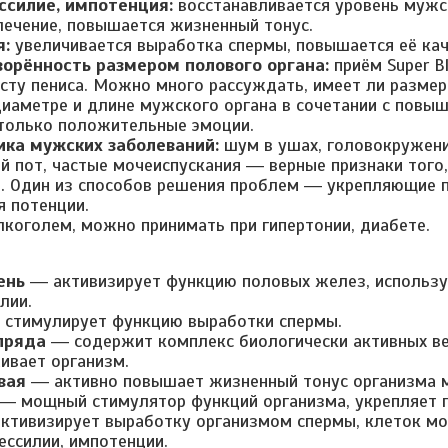
ссилие, импотенция:
восстанавливается уровень мужс
лечение, повышается жизненный тонус.
я:
увеличивается выработка спермы, повышается её кач
орённость размером полового органа:
приём Super Bl
сту пениса. Можно много рассуждать, имеет ли размер 
диаметре и длине мужского органа в сочетании с повы
только положительные эмоции.
ка мужских заболеваний:
шум в ушах, головокружения
й пот, частые мочеиспускания ― верные признаки того,
. Один из способов решения проблем ― укрепляющие пи
 потенции.
лкоголем, можно принимать при гипертонии, диабете.
ень
― активизирует функцию половых желез, используе
лии.
стимулирует функцию выработки спермы.
пряда
― содержит комплекс биологически активных ве
ивает организм.
вая
― активно повышает жизненный тонус организма 
― мощный стимулятор функций организма, укрепляет п
активизирует выработку организмом спермы, клеток мо
ессилии, импотенции.