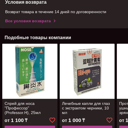
Условия возврата
Возврат товара в течение 14 дней по договоренности
Все условия возврата
Подобные товары компании
Спрей для носа
Лечебные капли для глаз
Про
"Профессор"
с экстрактом черники, 10
ушны
(Professor.H), 25мл
мл
эрян
erya
1 100
1 000
от
₸
от
₸
от