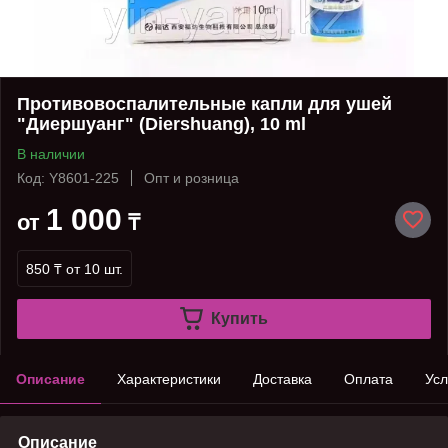
Противовоспалительные капли для ушей
"Диершуанг" (Diershuang), 10 ml
В наличии
Код: Y8601-225
Опт и розница
1 000
от
₸
850 ₸
от 10 шт.
Купить
Описание
Характеристики
Доставка
Оплата
Усл
Описание