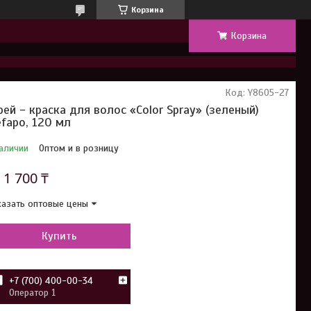
Корзина
Корзина
Код:
Y8605-27
рей - краска для волос «Color Spray» (зеленый)
fapo, 120 мл
аличии
Оптом и в розницу
т
1 700 ₸
азать оптовые цены
Купить
+7 (700) 400-00-34
Оператор 1