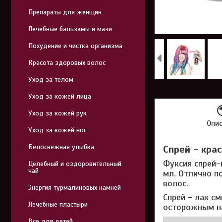
Препараты для женщин
Лечебные бальзамы и мази
Похудение и чистка организма
Красота здоровых волос
Уход за телом
Уход за кожей лица
Уход за кожей рук
Опи
Уход за кожей ног
Белоснежная улыбка
Спрей - крас
Фуксия спрей-
Целебный и оздоровительный
чай
мл. Отлично п
волос.
Энергия турмалиновых камней
Спрей - лак с
Лечебные пластыри
осторожным на
Все для детей