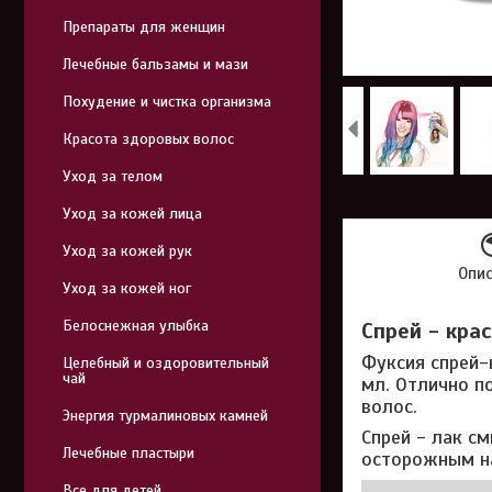
Препараты для женщин
Лечебные бальзамы и мази
Похудение и чистка организма
Красота здоровых волос
Уход за телом
Уход за кожей лица
Уход за кожей рук
Опи
Уход за кожей ног
Белоснежная улыбка
Спрей - крас
Фуксия спрей-
Целебный и оздоровительный
чай
мл. Отлично п
волос.
Энергия турмалиновых камней
Спрей - лак с
Лечебные пластыри
осторожным на
Все для детей