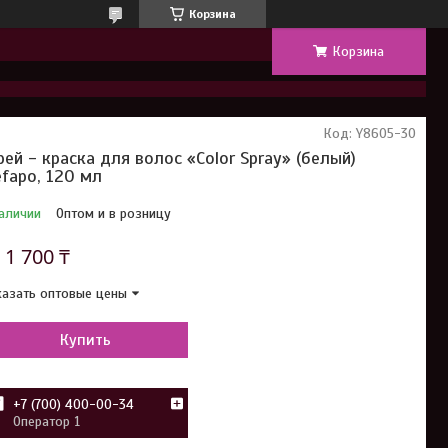
Корзина
Корзина
Код:
Y8605-30
рей - краска для волос «Color Spray» (белый)
fapo, 120 мл
аличии
Оптом и в розницу
т
1 700 ₸
азать оптовые цены
Купить
+7 (700) 400-00-34
Оператор 1