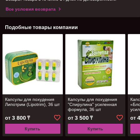
Все условия возврата
Подобные товары компании
Капсулы для похудения
Капсулы для похудения
Капс
Липотрим (Lipotrim), 36 шт
"Спирулина" усиленная
«Бл
формула, 36 шт
усил
шт
3 800
3 500
от
₸
от
₸
от
Купить
Купить