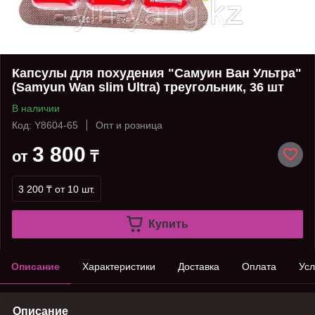
Капсулы для похудения "Самуин Ван Ультра"
(Samyun Wan slim Ultra) треугольник, 36 шт
В наличии
Код: Y8604-65
Опт и розница
3 800
от
₸
3 200 ₸
от 10 шт.
Купить
Описание
Характеристики
Доставка
Оплата
Усл
Описание