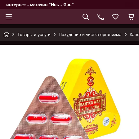
интернет - магазин "Инь - Янь"
Товары и услуги
Похудение и чистка организма
Капс