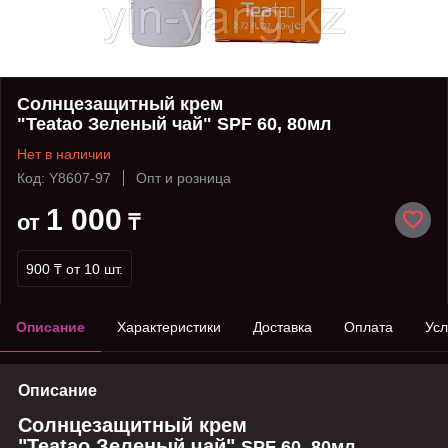
Солнцезащитный крем
"Teatao Зеленый чай" SPF 60, 80мл
Нет в наличии
Код: Y8607-97
Опт и розница
1 000
от
₸
900 ₸
от 10 шт.
Описание
Характеристики
Доставка
Оплата
Усл
Описание
Солнцезащитный крем
"Teatao Зеленый чай"
SPF 60, 80мл