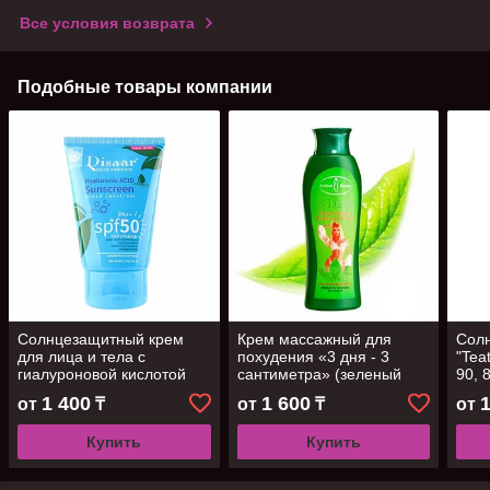
Все условия возврата
Подобные товары компании
Солнцезащитный крем
Крем массажный для
Сол
для лица и тела с
похудения «3 дня - 3
"Tea
гиалуроновой кислотой
сантиметра» (зеленый
90, 
SPF 50 Disaar, 100мл
чай), 200мл
1 400
1 600
от
₸
от
₸
от
Купить
Купить