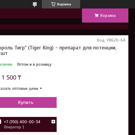
Корзина
Корзина
Код:
Y8620-64
ороль Тигр" (Tiger King) - препарат для потенции,
 шт
аличии
Оптом и в розницу
т
1 500 ₸
азать оптовые цены
Купить
+7 (700) 400-00-34
Оператор 1