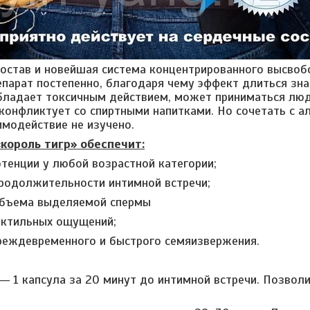
состав и новейшая система концентрированного высво
епарат постепенно, благодаря чему эффект длиться зн
бладает токсичным действием, может приниматься лю
 конфликтует со спиртными напитками. Но сочетать с а
имодействие не изучено.
король тигр» обеспечит:
отенции у любой возрастной категории;
продолжительности интимной встречи;
объема выделяемой спермы
актильных ощущений;
преждевременного и быстрого семяизвержения.
 1 капсула за 20 минут до интимной встречи. Позволи