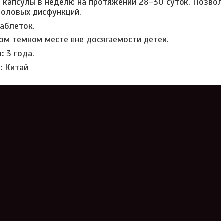
капсулы в неделю на протяжении 28-30 суток. Позвол
половых дисфункций.
аблеток.
ухом тёмном месте вне досягаемости детей.
:
3 года.
:
Китай