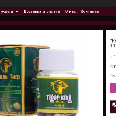
 услуги
Доставка и оплата
О нас
Контакты
"К
10
В н
о
Пок