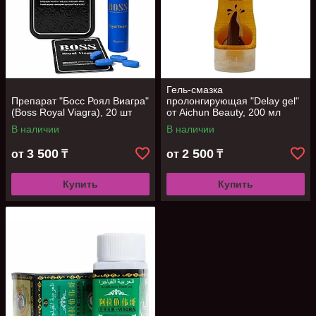
Гель-смазка
Препарат "Босс Роял Виагра"
пролонгирующая "Delay gel"
(Boss Royal Viagra), 20 шт
от Aichun Beauty, 200 мл
В наличии
В наличии
3 500
2 500
от
₸
от
₸
Купить
Купить