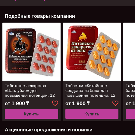
Подобные товары компании
Тибетское лекарство
Таблетки «Китайское
Табл
«Цанлубао» для
средство из бык» для
бар
повышения потенции, 12
повышения потенции, 12
поте
шт
шт
1 900
1 900
от
₸
от
₸
от
Купить
Купить
Акционные предложения и новинки