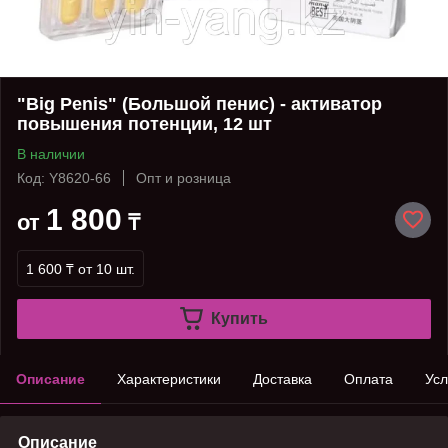
"Big Penis" (Большой пенис) - активатор
повышения потенции, 12 шт
В наличии
Код: Y8620-66
Опт и розница
1 800
от
₸
1 600 ₸
от 10 шт.
Купить
Описание
Характеристики
Доставка
Оплата
Усл
Описание