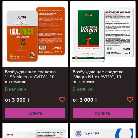
Возбуждающее средство
Возбуждающее средство
"USA.Maca от AVITA", 10
"Viagra N1 от AVITA", 10
шт+смазка
шт+смазка
В наличии
В наличии
3 000
3 000
от
₸
от
₸
Купить
Купить