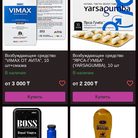
Возбуждающее средство
Возбуждающее средство
"VIMAX ОТ AVITA", 10
"ЯРСА-ГУМБА"
шт+смазка
(YARSAGUMBA), 10 шт
В наличии
В наличии
3 000
2 200
от
₸
от
₸
Купить
Купить